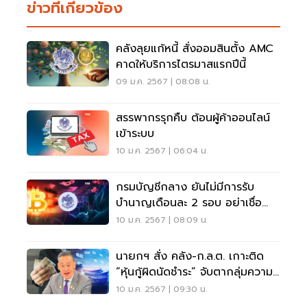
ข่าวที่เกี่ยวข้อง
คลังลุยแก้หนี้ สั่งออมสินตั้ง AMC
คาดให้บริการไตรมาสแรกปีนี้
09 ม.ค. 2567 | 08:08 น.
สรรพากรรุกคืบ ต้อนผู้ค้าออนไลน์
เข้าระบบ
10 ม.ค. 2567 | 06:04 น.
กรมบัญชีกลาง ยันไม่มีการรับ
บำนาญเดือนละ 2 รอบ อย่าเชื่อ
มิจฉาชีพ
10 ม.ค. 2567 | 08:09 น.
นายกฯ สั่ง คลัง-ก.ล.ต. เกาะติด
“หุ้นกู้ผิดนัดชำระ” จับตากลุ่มความ
เสี่ยงสูง
10 ม.ค. 2567 | 09:30 น.