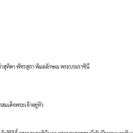
าสุทิดา พัชรสุธา พิมลลักษณ พระบรมราชินี
มเด็จพระเจ้าอยู่หัว