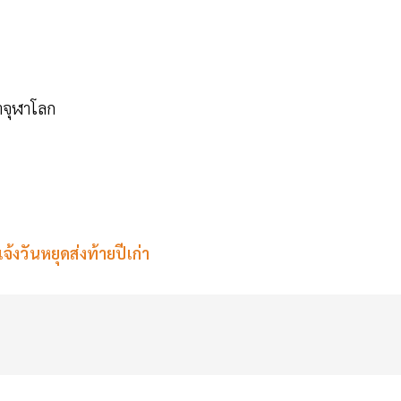
าจุฬาโลก
้งวันหยุดส่งท้ายปีเก่า