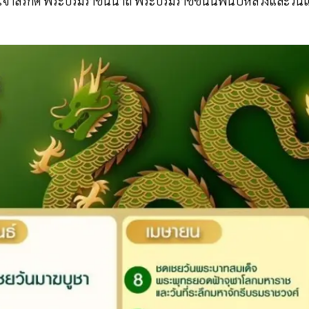
้าสิริกิติ์ พระบรมราชินีนาถ พระบรมราชชนนีพันปีหลวงและวันแ