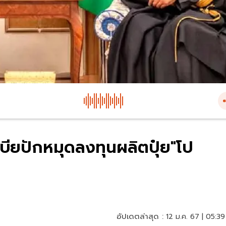
ะเบียปักหมุดลงทุนผลิตปุ๋ย"โป
อัปเดตล่าสุด :
12 ม.ค. 67 | 05:39