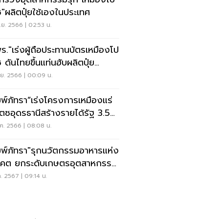
"ผลิตปุ๋ยใช้เองในประเทศ
ย. 2566 | 02:53 น.
ร."เร่งผู้ถือประทานบัตรเหมืองโป
 ดันไทยขึ้นแท่นฮับผลิตปุ๋ย
ซียน
ย. 2566 | 00:09 น.
มพ์ภัทรา”เร่งโครงการเหมืองแร่
ตซอุดรธานีสร้างรายได้รัฐ 3.5
นล.
ค. 2566 | 08:08 น.
มพ์ภัทรา"รุกนวัตกรรมอาหารแห่ง
คต ยกระดับเกษตรอุตสาหกรรม
รูป
ค. 2567 | 09:14 น.