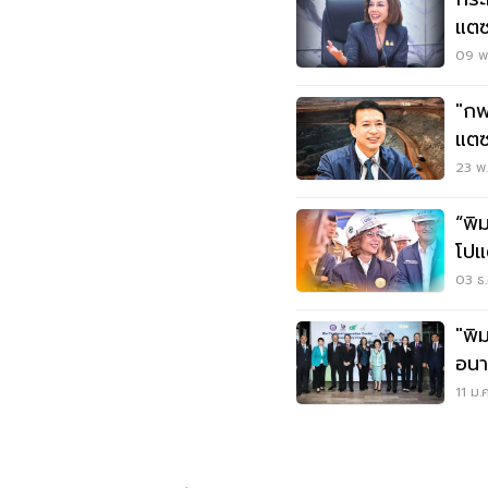
แตซ
09 พ.
"กพ
แตซ
อาเ
23 พ.
“พิ
โปแ
หมื่
03 ธ.
"พิ
อนา
แปร
11 ม.