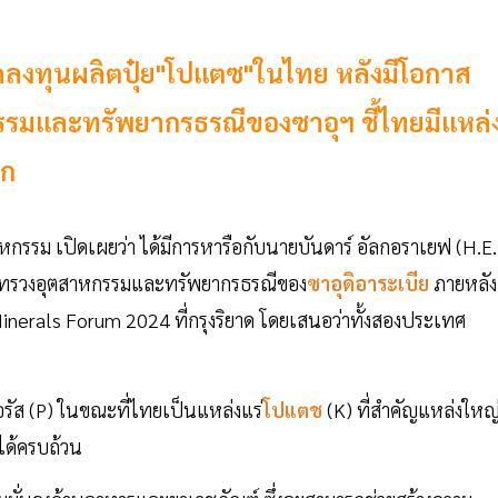
มุดลงทุนผลิตปุ๋ย"โปแตซ"ในไทย หลังมีโอกาส
รรมและทรัพยากรธรณีของซาอุฯ ชี้ไทยมีแหล่
าก
กรรม เปิดเผยว่า ได้มีการหารือกับนายบันดาร์ อัลกอราเยฟ (H.E.
กระทรวงอุตสาหกรรมและทรัพยากรธรณีของ
ซาอุดิอาระเบีย
ภายหลัง
inerals Forum 2024 ที่กรุงริยาด โดยเสนอว่าทั้งสองประเทศ
อรัส (P) ในขณะที่ไทยเป็นแหล่งแร่
โปแตช
(K) ที่สำคัญแหล่งใหญ
ยได้ครบถ้วน