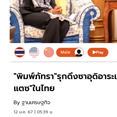
Play
"พิมพ์ภัทรา"รุกดึงซาอุดิอาร
แตซ"ในไทย
By
ฐานเศรษฐกิจ
12 ม.ค. 67 | 05:39 น.