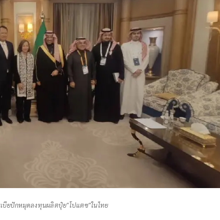
ระเบียปักหมุดลงทุนผลิตปุ๋ย"โปแตซ"ในไทย