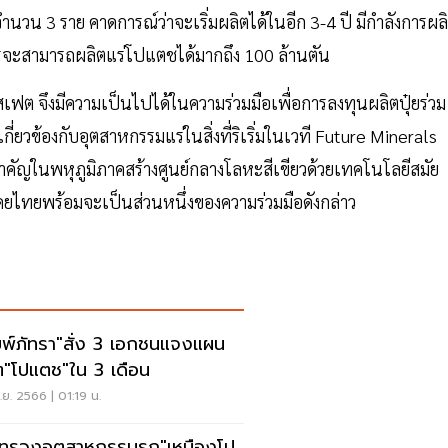
วน 3 ราย คาดการณ์ว่าจะเริ่มผลิตได้ในอีก 3-4 ปี มีกำลังการผล
รจะสามารถผลิตแร่โปแตชได้มากถึง 100 ล้านตัน
สเฟต จึงมีความเป็นไปได้ในความร่วมมือเพื่อการลงทุนผลิตปุ๋ยร่วม
่ยวข้องกับอุตสาหกรรมแร่ในสิ่งที่ริเริ่มในเวที Future Minerals
ัญในพหุภูมิภาคสร้างศูนย์กลางโลหะสีเขียวด้วยเทคโนโลยีสมัย
ดยไทยพร้อมจะเป็นส่วนหนึ่งของความร่วมมือดังกล่าว
มพ์ภัทรา"สั่ง 3 เอกชนแจงแผน
ต"โปแตช"ใน 3 เดือน
ย. 2566 | 01:19 น.
ทรวงอุตสาหกรรมรุก"เหมืองโป