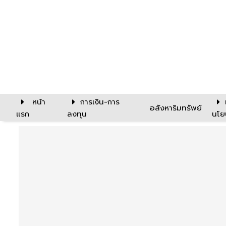
หน้า
การเงิน-การ
อสังหาริมทรัพย์
แรก
ลงทุน
นโย