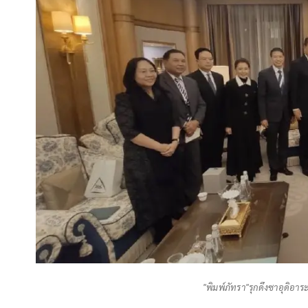
"พิมพ์ภัทรา"รุกดึงซาอุดิอา