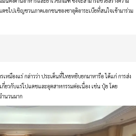
มั่นคงด้านอาหารและยาเวชภัณฑ์ ซึ่งจะสามารถช่วยสร้างความ
่องโปแตชไปเชิญชวนภาคเอกชนของซาอุดิอาระเบียที่สนใจเข้ามาร่วม
หมืองแร่ กล่าวว่า ประเด็นที่ไทยหยิบยกมาหารือ ได้แก่ การส่ง
ี่ยวกับแร่โปแตชและอุตสาหกรรมต่อเนื่อง เช่น ปุ๋ย โดย
งจำนวนมาก