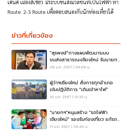
เดินดี เมืองสีเขียว มีระบบขนส่งมวลชนที่เป็นไฟฟ้า หา
Route 2-3 Route เพื่อตอบสนองกับนักท่องเที่ยวได้
ข่าวที่เกี่ยวข้อง
"สุรพงษ์"กางแผนพัฒนาระบบ
ขนส่งสาธารณะเชียงใหม่ รับนายกฯ
ลงพื้นที่ 10 ม.ค.
08 ม.ค. 2567 | 06:06 น.
ผู้ว่าฯเชียงใหม่ สั่งการทุกอำเภอ
เข้มปฏิบัติการ "เดินเข้าหาไฟ"
10 ม.ค. 2567 | 01:33 น.
"นายกฯ"หนุนสร้าง "รถไฟฟ้า
เชียงใหม่" รองรับท่องเที่ยว แก้รถ
ติด
11 ม.ค. 2567 | 06:40 น.