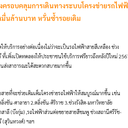
วังครอบคลุมการเดินทางระบบโครงข่ายรถไฟฟ
มื่นล้านบาท หวั่นซ้ำรอยเดิม
้บริการอย่างต่อเนื่องไม่ว่าจะเป็นรถไฟฟ้าสายสีเหลือง ช่วง
 ที่เพิ่งเปิดทดลองให้ประชาชนใช้บริการฟรียาวถึงหลังปีใหม่ 256
ขนส่งสาธารณะได้สะดวกสบายมากขึ้น
ายที่จะช่วยเติมเต็มโครงข่ายรถไฟฟ้าให้สมบูรณ์มากขึ้น เช่น
งชัน-ศาลายา 2.ตลิ่งชัน-ศิริราช 3.ช่วงรังสิต-มหาวิทยาลัย
สาลี (บึงกุ่ม) ,รถไฟฟ้าส่วนต่อขยายสายสีชมพู ช่วงสถานีศรีรัช-
 (สุวินทวงศ์) ฯลฯ