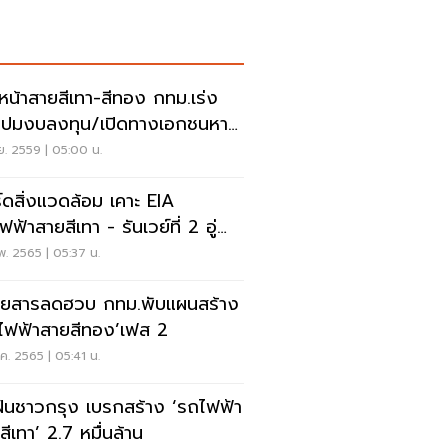
นหน้าสายสีเทา-สีทอง กทม.เร่ง
ปมงบลงทุน/เปิดทางเอกชนหา
คที
ย. 2559 | 05:00 น.
์ดสิ่งแวดล้อม เคาะ EIA
ฟ้าสายสีเทา - รันเวย์ที่ 2 อู่
ภา
พ. 2565 | 05:37 น.
โดยสารลดฮวบ กทม.พับแผนสร้าง
ไฟฟ้าสายสีทอง’เฟส 2
ค. 2565 | 05:41 น.
ฝันชาวกรุง เบรกสร้าง ‘รถไฟฟ้า
สีเทา’ 2.7 หมื่นล้าน