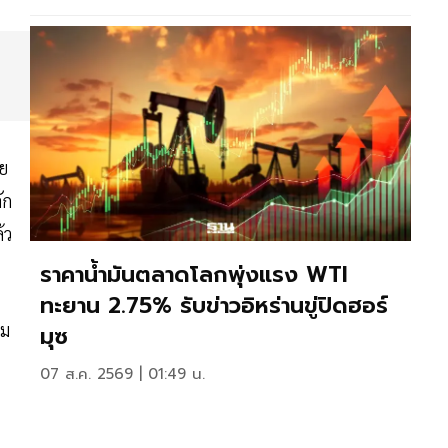
าย
ัก
้ว
ราคาน้ำมันตลาดโลกพุ่งแรง WTI
ทะยาน 2.75% รับข่าวอิหร่านขู่ปิดฮอร์
าม
มุซ
07 ส.ค. 2569 | 01:49 น.