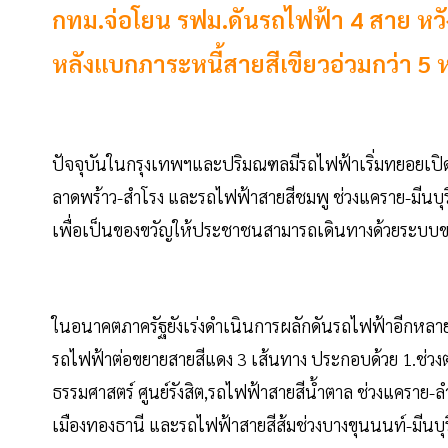
กทม.จ่อโยน รฟม.ดันรถไฟฟ้า 4 สาย ห
หลังแบกภาระหนี้สายสีเขียวอ่วมกว่า 5 ห
ปัจจุบันในกรุงเทพฯและปริมณฑลมีรถไฟฟ้าเริ่มทยอยเปิดให
ลาดพร้าว-สำโรง และรถไฟฟ้าสายสีชมพู ช่วงแคราย-มีนบุรี
เพื่อเป็นของขวัญให้ประชาชนสามารถเดินทางด้วยระบบ
ในอนาคตภาครัฐยังเร่งดำเนินการผลักดันรถไฟฟ้าอีกหลายส
รถไฟฟ้าต่อขยายสายสีแดง 3 เส้นทาง ประกอบด้วย 1.ช่วงตลิ่
ธรรมศาสตร์ ศูนย์รังสิต,รถไฟฟ้าสายสีน้ำตาล ช่วงแคราย-ลำ
เมืองทองธานี และรถไฟฟ้าสายสีส้มช่วงบางขุนนนท์-มีนบุรี