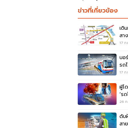
ข่าวที่เกี่ยวข้อง
เดิ
สาง
รือเ
17 ก.
บอร
รถไฟ
ตะเ
17 ก.
ผู้
‘รถ
26 ก.
ดับ
สาย