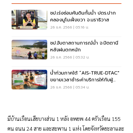
ชป.เร่งซ่อมคันดินกั้นน้ำ ปตร.ปาก
คลองมูโนะฝั่งขวา จ.นราธิวาส
26 ธ.ค. 2566 | 05:16 น.
ชป.จับตาสถานการณ์น้ำ จ.ปัตตานี
หลังฝนตกหนัก
26 ธ.ค. 2566 | 05:32 น.
น้ำท่วมภาคใต้ “AIS-TRUE-DTAC"
ขยายเวลาชำระค่าบริการให้กับผู้
ประสบภัย
26 ธ.ค. 2566 | 05:34 น.
มีบ้านเรือนเสียบางส่วน 1 หลัง อพยพ 44 ครัวเรือน 155
คน ถนน 24 สาย และสะพาน 1 แห่ง โดยจังหวัดยะลาและ