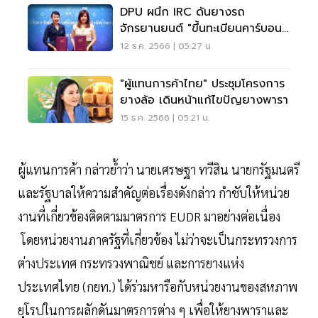
DPU ผนึก IRC ดันยางรถ
จักรยานยนต์ "ขึ้นทะเบียนคาร์บอน
ฟุตพริ้นท์"
12 ธ.ค. 2566 | 05:27 น.
"ผู้แทนการค้าไทย" ประชุมโครงการ
ยางล้อ เดินหน้าแก้ไขปัญยางพารา
15 ธ.ค. 2566 | 05:21 น.
ผู้แทนการค้า กล่าวย้ำว่า นายเศรษฐา ทวีสิน นายกรัฐมนตรี
และรัฐบาลให้ความสำคัญต่อเรื่องดังกล่าว กำชับให้หน่วย
งานที่เกี่ยวข้องติดตามมาตรการ EUDR มาอย่างต่อเนื่อง
โดยหน่วยงานภาครัฐที่เกี่ยวข้อง ไม่ว่าจะเป็นกระทรวงการ
ต่างประเทศ กระทรวงพาณิชย์ และการยางแห่ง
ประเทศไทย (กยท.) ได้ร่วมหารือกับหน่วยงานของสหภาพ
ยุโรปในการผลักดันมาตรการต่าง ๆ เพื่อให้ยางพาราและ