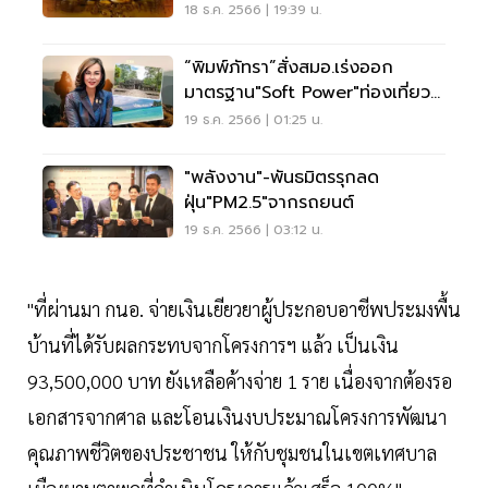
18 ธ.ค. 2566 | 19:39 น.
“พิมพ์ภัทรา”สั่งสมอ.เร่งออก
มาตรฐาน"Soft Power"ท่องเที่ยว
ใน ธ.ค.66
19 ธ.ค. 2566 | 01:25 น.
"พลังงาน"-พันธมิตรรุกลด
ฝุ่น"PM2.5"จากรถยนต์
19 ธ.ค. 2566 | 03:12 น.
"ที่ผ่านมา กนอ. จ่ายเงินเยียวยาผู้ประกอบอาชีพประมงพื้น
บ้านที่ได้รับผลกระทบจากโครงการฯ แล้ว เป็นเงิน
93,500,000 บาท ยังเหลือค้างจ่าย 1 ราย เนื่องจากต้องรอ
เอกสารจากศาล และโอนเงินงบประมาณโครงการพัฒนา
คุณภาพชีวิตของประชาชน ให้กับชุมชนในเขตเทศบาล