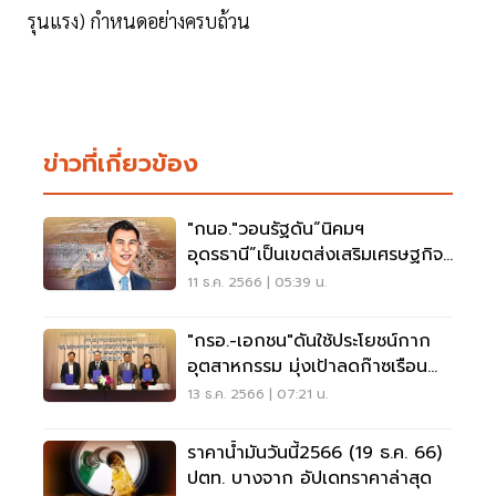
รุนแรง) กำหนดอย่างครบถ้วน
ข่าวที่เกี่ยวข้อง
"กนอ."วอนรัฐดัน“นิคมฯ
อุดรธานี”เป็นเขตส่งเสริมเศรษฐกิจ
พิเศษ NeEC
11 ธ.ค. 2566 | 05:39 น.
"กรอ.-เอกชน"ดันใช้ประโยชน์กาก
อุตสาหกรรม มุ่งเป้าลดก๊าซเรือน
กระจก
13 ธ.ค. 2566 | 07:21 น.
ราคาน้ำมันวันนี้2566 (19 ธ.ค. 66)
ปตท. บางจาก อัปเดทราคาล่าสุด