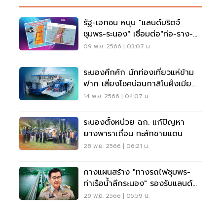
รัฐ-เอกชน หนุน "แลนด์บริดจ์
ชุมพร-ระนอง" เชื่อมต่อ"ท่อ-ราง-
เรือ"
09 พ.ย. 2566 | 03:07 น.
ระนองคึกคัก นักท่องเที่ยวแห่ข้าม
ฟาก เสี่ยงโชคบ่อนกาสิโนฝั่งเมีย
นมา
14 พ.ย. 2566 | 04:07 น.
ระนองตั้งหน่วย ฉก. แก้ปัญหา
ยางพาราเถื่อน ทะลักชายแดน
28 พ.ย. 2566 | 06:21 น.
กางแผนสร้าง "ทางรถไฟชุมพร-
ท่าเรือน้ำลึกระนอง" รองรับแลนด์
บริดจ์
29 พ.ย. 2566 | 05:59 น.