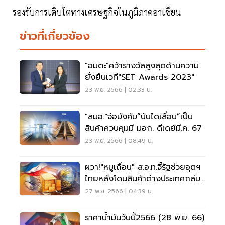
รองรับการเติบโตทางเศรษฐกิจในภูมิภาคอาเซียน
ข่าวที่เกี่ยวข้อง
"อมตะ"คว้ารางวัลสูงสุดด้านความ
ยั่งยืนเวที"SET Awards 2023"
23 พ.ย. 2566 | 02:33 น.
"สมอ."จ่อบังคับ“บันไดเลื่อน”เป็น
สินค้าควบคุมมี มอก. ดีเดย์มี.ค. 67
23 พ.ย. 2566 | 08:49 น.
ผวา!"หมูเถื่อน" ส.อ.ท.จี้รัฐช่วยอุตฯ
ไทยหลังโดนสินค้าต่างประเทศถล่ม
ราคา
27 พ.ย. 2566 | 04:39 น.
ราคาน้ำมันวันนี้2566 (28 พ.ย. 66)