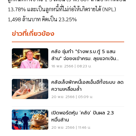
13.78% และเป็นลูกหนี้ที่ไม่ก่อให้เกิดรายได้ (NPL)
1,498 ล้านบาท คิดเป็น 23.25%
ข่าวที่เกี่ยวข้อง
คลัง ซุ่มทำ "ร่างพ.ร.บ.กู้ 5 แสน
ล้าน" จ่อชงเข้าครม. ลุยแจกเงิน
ดิจิทัล
16 พ.ย. 2566 | 08:23 น.
คลังเล็งพักหนี้เอสเอ็มอีทั้งระบบ ลด
ความเหลื่อมล้ำ
20 พ.ย. 2566 | 05:09 น.
เปิดพอร์ตหุ้น ‘คลัง’ ปันผล 2.3
หมื่นล้าน
20 พ.ย. 2566 | 11:46 น.