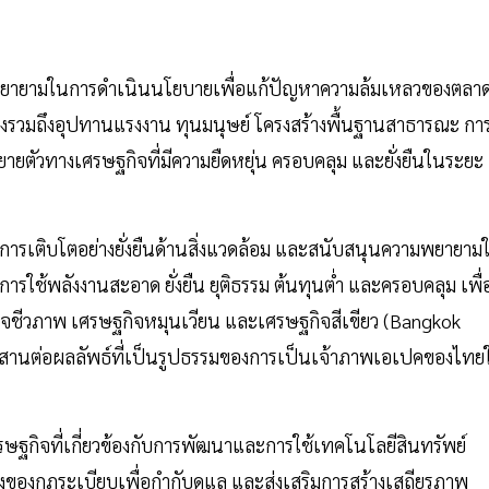
ามพยายามในการดำเนินนโยบายเพื่อแก้ปัญหาความล้มเหลวของตลาดท
ึ่งรวมถึงอุปทานแรงงาน ทุนมนุษย์ โครงสร้างพื้นฐานสาธารณะ กา
ยายตัวทางเศรษฐกิจที่มีความยืดหยุ่น ครอบคลุม และยั่งยืนในระยะ
ะบรรลุการเติบโตอย่างยั่งยืนด้านสิ่งแวดล้อม และสนับสนุนความพยายาม
รใช้พลังงานสะอาด ยั่งยืน ยุติธรรม ต้นทุนต่ำ และครอบคลุม เพื่
ิจชีวภาพ เศรษฐกิจหมุนเวียน และเศรษฐกิจสีเขียว (Bangkok
รสานต่อผลลัพธ์ที่เป็นรูปธรรมของการเป็นเจ้าภาพเอเปคของไทย
ศรษฐกิจที่เกี่ยวข้องกับการพัฒนาและการใช้เทคโนโลยีสินทรัพย์
สูงของกฎระเบียบเพื่อกำกับดูแล และส่งเสริมการสร้างเสถียรภาพ