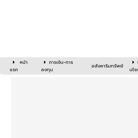
หน้า
การเงิน-การ
อสังหาริมทรัพย์
แรก
ลงทุน
นโย