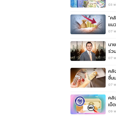
03 พ.
"คล
แนว
07 พ.
นาย
ร่ว
07 พ.
คลัง
ขึ้น
07 พ.
คลั
เบ็ด
09 พ.