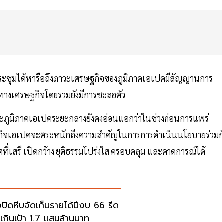
ระชุมได้หารือถึงภาวะเศรษฐกิจของภูมิภาคเอเปคมีสัญญานการ
รมทางเศรษฐกิจโดยรวมยังมีการชะลอตัว
ะภูมิภาคเอเปคระยะกลางยังคงอ่อนแอกว่าในช่วงก่อนการแพร่
รษฐกิจเอเปคจะตระหนักถึงความสำคัญในการการดำเนินนโยบายร่วมก
ี่เสรี เปิดกว้าง ยุติธรรมโปร่งใส ครอบคลุม และคาดการณ์ได้
งปิดหีบจัดเก็บรายได้ปีงบ 66 รีด
ีเกินเป้า 1.7 แสนล้านบาท