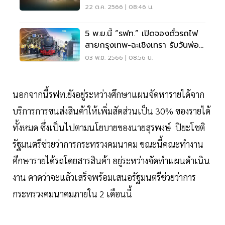
22 ต.ค. 2566 | 08:46 น.
5 พ.ย.นี้ “รฟท.” เปิดจองตั๋วรถไฟ
สายกรุงเทพ-ฉะเชิงเทรา รับวันพ่อ
2566
03 พ.ย. 2566 | 08:56 น.
นอกจากนี้รฟท.ยังอยู่ระหว่างศึกษาแผนจัดหารายได้จาก
บริการการขนส่งสินค้าให้เพิ่มสัดส่วนเป็น 30% ของรายได้
ทั้งหมด ซึ่งเป็นไปตามนโยบายของนายสุรพงษ์ ปิยะโชติ
รัฐมนตรีช่วยว่าการกระทรวงคมนาคม ขณะนี้คณะทำงาน
ศึกษารายได้รถโดยสารสินค้า อยู่ระหว่างจัดทำแผนดำเนิน
งาน คาดว่าจะแล้วเสร็จพร้อมเสนอรัฐมนตรีช่วยว่าการ
กระทรวงคมนาคมภายใน 2 เดือนนี้