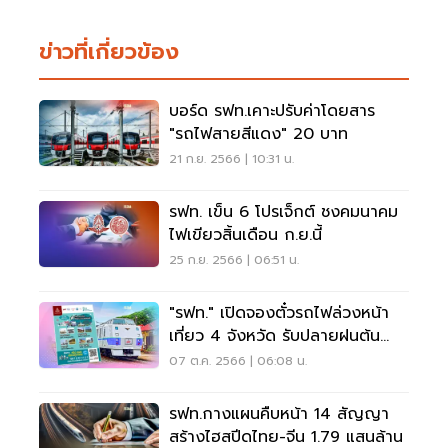
ข่าวที่เกี่ยวข้อง
บอร์ด รฟท.เคาะปรับค่าโดยสาร
"รถไฟสายสีแดง" 20 บาท
21 ก.ย. 2566 | 10:31 น.
รฟท. เข็น 6 โปรเจ็กต์ ชงคมนาคม
ไฟเขียวสิ้นเดือน ก.ย.นี้
25 ก.ย. 2566 | 06:51 น.
"รฟท." เปิดจองตั๋วรถไฟล่วงหน้า
เที่ยว 4 จังหวัด รับปลายฝนต้น
หนาว
07 ต.ค. 2566 | 06:08 น.
รฟท.กางแผนคืบหน้า 14 สัญญา
สร้างไฮสปีดไทย-จีน 1.79 แสนล้าน