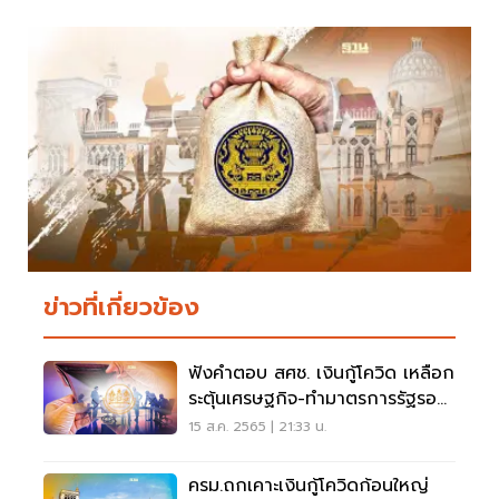
ข่าวที่เกี่ยวข้อง
ฟังคำตอบ สศช. เงินกู้โควิด เหลือก
ระตุ้นเศรษฐกิจ-ทำมาตรการรัฐรอบ
ใหม่ไหม
15 ส.ค. 2565 | 21:33 น.
ครม.ถกเคาะเงินกู้โควิดก้อนใหญ่