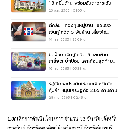
1.8 หมื่นล้าน พร้อมจับตาวาระลับ
23 ส.ค. 2565 | 01:05 น.
ตีกลับ “กองทุนหมู่บ้าน” แอบขอ
เงินกู้โควิด 5 พันล้าน เสี่ยงไร้
ประโยชน์
14 ก.ย. 2565 | 23:09 น.
ปิดจ็อบ เงินกู้โควิด 5 แสนล้าน
เกลี้ยง! บิ๊กป้อม เคาะก้อนสุดท้าย
3.7 หมื่นล้าน
16 ก.ย. 2565 | 05:38 น.
รัฐเปิดผลประเมินใช้จ่ายเงินกู้โควิด
คุ้มค่า หมุนเศรษฐกิจ 2.65 ล้านล้าน
28 ก.ย. 2565 | 02:49 น.
1.ยกเลิกการดำเนินโครงการ จำนวน 13 จังหวัด (จังหวัด
กาฬสินธุ์ จังหวัดอุตรดิตถ์ จังหวัดกระบี่ จังหวัดจันทบุรี