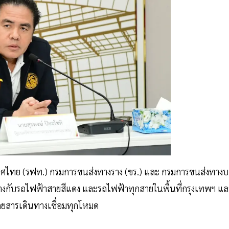
ไทย (รฟท.) กรมการขนส่งทางราง (ขร.) และ กรมการขนส่งทาง
นทางกับรถไฟฟ้าสายสีแดง และรถไฟฟ้าทุกสายในพื้นที่กรุงเทพฯ แ
ดยสารเดินทางเชื่อมทุกโหมด