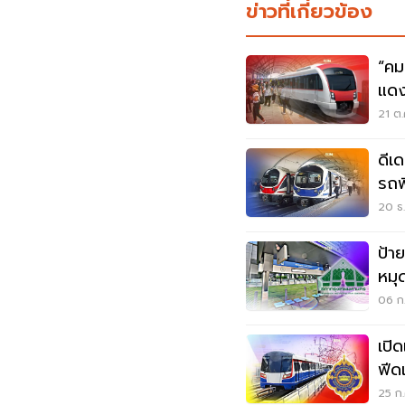
ข่าวที่เกี่ยวข้อง
“คม
แดง
เชื่
21 ต.
ดีเด
รถฟ
20 ธ.
ป้า
หมุ
ฟีด
06 ก.
เปิ
ฟีด
2
25 ก.