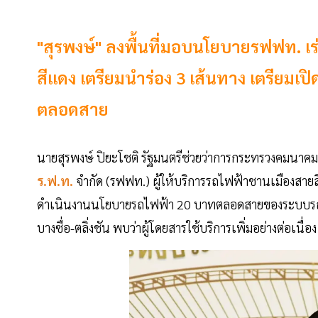
"สุรพงษ์" ลงพื้นที่มอบนโยบายรฟฟท. เ
สีแดง เตรียมนำร่อง 3 เส้นทาง เตรียมเปิ
ตลอดสาย
นายสุรพงษ์ ปิยะโชติ รัฐมนตรีช่วยว่าการกระทรวงคมนาค
ร.ฟ.ท.
จำกัด (รฟฟท.) ผู้ให้บริการรถไฟฟ้าชานเมืองสาย
ดำเนินงานนโยบายรถไฟฟ้า 20 บาทตลอดสายของระบบรถไฟชา
บางซื่อ-ตลิ่งชัน พบว่าผู้โดยสารใช้บริการเพิ่มอย่างต่อเนื่อง