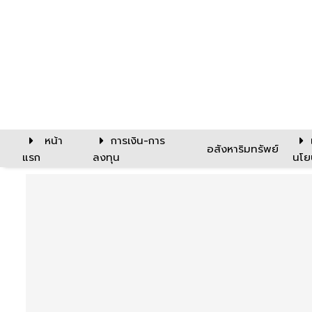
หน้า
การเงิน-การ
อสังหาริมทรัพย์
แรก
ลงทุน
นโย