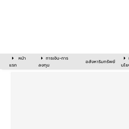
หน้า
การเงิน-การ
อสังหาริมทรัพย์
แรก
ลงทุน
นโย