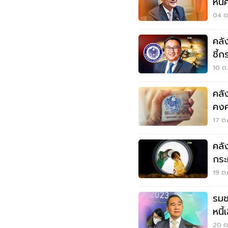
หนี
04 ต.
คลั
ชี้
10 ต.
คลัง
คงค
17 ต.
คลั
กระ
19 ต.
รมช
หนี
20 ต.