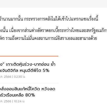
 จำนวนมากนั้น กระทรวงการคลังไม่ได้เข้าไปแทรกแซงเรื่องนี้
นร่วงนั้น เนื่องจากส่วนต่างอัตราดอกเบี้ยระหว่างไทยและสหรัฐอเมริก
ัตร รวมถึงความไม่มั่นคงสถานการณ์อิสราเอลและฮามาลด้วย
ัง” เกาะติดหุ้นร่วง-บาทอ่อน ย้ำ
เงินดิจิทัล หนุนจีดีพีโต 5%
ค. 2566 | 02:30 น.
งสั่งออมสินแก้หนี้โควิด หวังลด
้ครัวเรือนเหลือ 80%
ค. 2566 | 10:24 น.