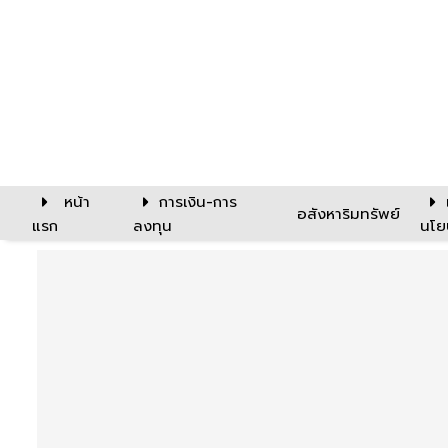
หน้า
การเงิน-การ
อสังหาริมทรัพย์
แรก
ลงทุน
นโย