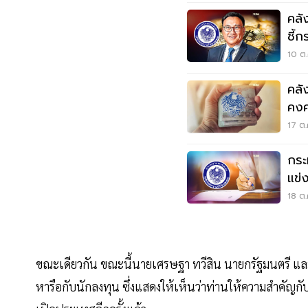
คลั
ชี้
10 ต.
คลัง
คงค
17 ต.
กระ
แข่
18 ต.
ขณะเดียวกัน ขณะนี้นายเศรษฐา ทวีสิน นายกรัฐมนตรี และ
หารือกับนักลงทุน ซึ่งแสดงให้เห็นว่าท่านให้ความสำคัญก