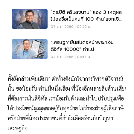
"ดร.ปิติ ศรีแสงนาม" แจง 3 เหตุผล
ไม่ลงชื่อเป็นคนที่ 100 ค้าน"แจกเงิน
ดิจิทัล
07 ต.ค. 2566 | 05:25 น.
"เศรษฐา"ยืนยันต่อหน้าพระ"เงิน
ดิจิทัล 10000" ทำแน่
07 ต.ค. 2566 | 06:17 น.
ทั้งยังกล่าวเพิ่มเติมว่า คำท้วงติงนักวิชาการวิพากษ์วิจารณ์
นั้น ขอน้อมรับ ท่านมีหนึ่งเสียง พี่น้องอีกหลายสิบล้านเสียง
ที่ต้องการเงินดิจิทัล เราน้อมรับฟังและนำไปปรับปรุงเพื่อ
ให้ประโยชน์สูงสุดตกอยู่กับทุกฝ่าย ไม่ว่าจะฝ่ายผู้เสียภาษี
หรือฝ่ายพี่น้องประชาชนที่กำลังเดือดร้อนกับปัญหา
เศรษฐกิจ