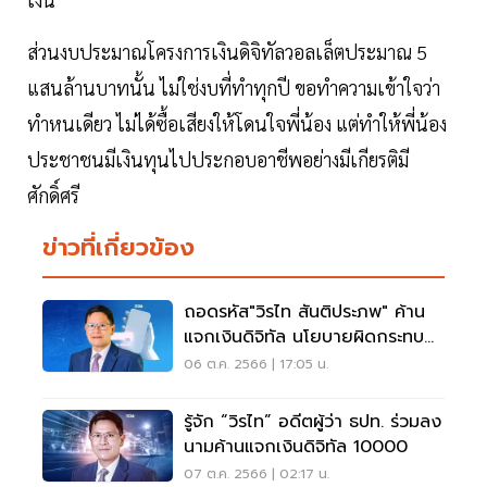
ส่วนงบประมาณโครงการเงินดิจิทัลวอลเล็ตประมาณ 5
แสนล้านบาทนั้น ไม่ใช่งบที่ทำทุกปี ขอทำความเข้าใจว่า
ทำหนเดียว ไม่ได้ซื้อเสียงให้โดนใจพี่น้อง แต่ทำให้พี่น้อง
ประชาชนมีเงินทุนไปประกอบอาชีพอย่างมีเกียรติมี
ศักดิ์ศรี
ข่าวที่เกี่ยวข้อง
ถอดรหัส"วิรไท สันติประภพ" ค้าน
แจกเงินดิจิทัล นโยบายผิดกระทบ
คนทั่วประเทศ
06 ต.ค. 2566 | 17:05 น.
รู้จัก “วิรไท” อดีตผู้ว่า ธปท. ร่วมลง
นามค้านแจกเงินดิจิทัล 10000
07 ต.ค. 2566 | 02:17 น.