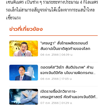
เซนติเมตร เป็นช่วง ๆ รวมระยะทางประมาณ 4 กิโลเมตร
รถเล็กไม่สามารถสัญจรผ่านได้เนื่องจากกระแสน้ำไหล
เชี่ยวแรง
ข่าวที่เกี่ยวข้อง
"เศรษฐา" สั่งไทยผลิตรถยนต์
สันดาปเป็นชาติสุดท้ายของโลก
06 ต.ค. 2566 | 06:39 น.
ถอดรหัส"วิรไท สันติประภพ" ค้าน
แจกเงินดิจิทัล นโยบายผิดกระทบ
คนทั่วประเทศ
06 ต.ค. 2566 | 17:05 น.
เปิดรายชื่อนักวิชาการ-
เศรษฐศาสตร์ คัดค้านแจกเงินดิจิทัล
10,000 บาท
07 ต.ค. 2566 | 01:29 น.