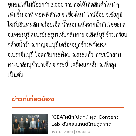
ชุมชนได้ไม่น้อยกว่า 3,000 ราย ก่อให้เกิดสินค้าใหม่ ๆ
เพิ่มขึ้น อาทิ ทอฟฟี่ลำไย จ.เชียงใหม่ ไวน์อ้อย จ.ชัยภูมิ
ไซรับอินทผลัม จ.ร้อยเอ็ด น้ำหอมแห้งจากน้ำมันไขชะมด
จ.เพชรบุรี สเปรย์มะรุมระงับกลิ่นกาย จ.สิงห์บุรี ข้าวเกรียบ
กล้วยน้ำว้า จ.กาญจนบุรี เครื่องจมูกข้าวพร้อมชง
จ.ปราจีนบุรี ไอศกรีมกระท้อน จ.สระแก้ว กระเป๋าสาน
ทางปาล์มบุผ้าปาเต๊ะ จ.กระบี่ เครื่องแกงส้ม จ.พัทลุง
เป็นต้น
ข่าวที่เกี่ยวข้อง
"CEA"ผนึก"ปตท." ผุด Content
Lab ดันคอนเทนต์ไทยสู่สากล
13 ก.ย. 2566 | 00:55 น.