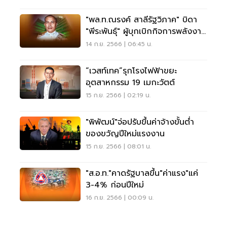
"พล.ท.ณรงค์ สาลีรัฐวิภาค" บิดา
"พีระพันธุ์" ผู้บุกเบิกกิจการพลังงาน
ในอดีต
14 ก.ย. 2566 | 06:45 น.
“เวสท์เทค”รุกโรงไฟฟ้าขยะ
อุตสาหกรรม 19 เมกะวัตต์
15 ก.ย. 2566 | 02:19 น.
"พิพัฒน์"จ่อปรับขึ้นค่าจ้างขั้นต่ำ
ของขวัญปีใหม่แรงงาน
15 ก.ย. 2566 | 08:01 น.
"ส.อ.ท."คาดรัฐบาลขึ้น"ค่าแรง"แค่
3-4% ก่อนปีใหม่
16 ก.ย. 2566 | 00:09 น.