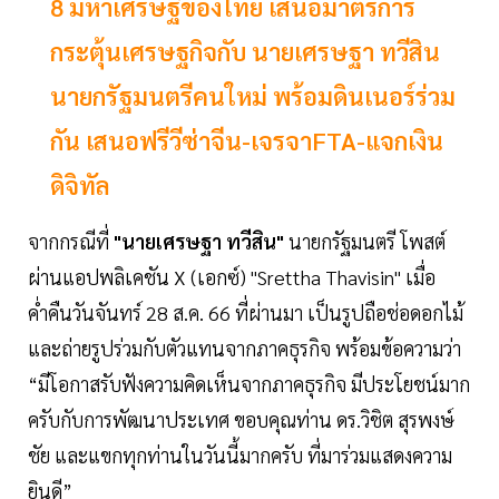
8 มหาเศรษฐีของไทย เสนอมาตรการ
กระตุ้นเศรษฐกิจกับ นายเศรษฐา ทวีสิน
นายกรัฐมนตรีคนใหม่ พร้อมดินเนอร์ร่วม
กัน เสนอฟรีวีซ่าจีน-เจรจาFTA-แจกเงิน
ดิจิทัล
จากกรณีที่
"นายเศรษฐา ทวีสิน"
นายกรัฐมนตรี โพสต์
ผ่านแอปพลิเคชัน X (เอกซ์) "Srettha Thavisin" เมื่อ
ค่ำคืนวันจันทร์ 28 ส.ค. 66 ที่ผ่านมา เป็นรูปถือช่อดอกไม้
และถ่ายรูปร่วมกับตัวแทนจากภาคธุรกิจ พร้อมข้อความว่า
“มีโอกาสรับฟังความคิดเห็นจากภาคธุรกิจ มีประโยชน์มาก
ครับกับการพัฒนาประเทศ ขอบคุณท่าน ดร.วิชิต สุรพงษ์
ชัย และแขกทุกท่านในวันนี้มากครับ ที่มาร่วมแสดงความ
ยินดี”