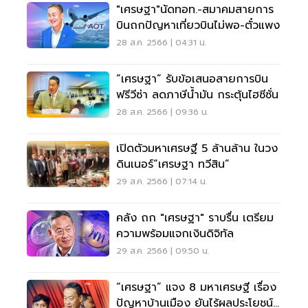
"เศรษฐา"นัดทอท.-สมาคมสายการ
บินถกปัญหาเที่ยวบินไม่พอ-ตั๋วแพง
28 ส.ค. 2566 | 04:31 น.
“เศรษฐา” รับข้อเสนอสายการบิน
ฟรีวีซ่า ลดภาษีน้ำมัน กระตุ้นไฮซีซั่น
28 ส.ค. 2566 | 09:36 น.
เปิดตัวมหาเศรษฐี 5 ล้านล้าน ในวง
ดินเนอร์“เศรษฐา ทวีสิน”
29 ส.ค. 2566 | 07:14 น.
คลัง ถก "เศรษฐา" ราบรื่น เตรียม
ความพร้อมแจกเงินดิจิทัล
29 ส.ค. 2566 | 09:50 น.
“เศรษฐา” แจง 8 มหาเศรษฐี เรื่อง
ปัญหาบ้านเมือง ยันไร้ผลประโยชน์