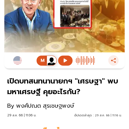
เปิดบทสนทนานายกฯ "เศรษฐา" พบ
มหาเศรษฐี คุยอะไรกัน?
By
พงศ์ปณต สุรเชษฐพงษ์
29 ส.ค. 66 | 11:06 น.
อัปเดตล่าสุด :
29 ส.ค. 66 | 11:16 น.