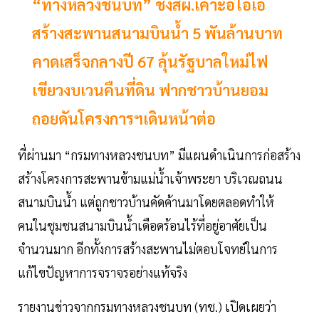
“ทางหลวงชนบท” ชงสผ.เคาะอีไอเอ
สร้างสะพานสนามบินน้ำ 5 พันล้านบาท
คาดเสร็จกลางปี 67 ลุ้นรัฐบาลใหม่ไฟ
เขียวงบเวนคืนที่ดิน ฟากชาวบ้านยอม
ถอยดันโครงการฯเดินหน้าต่อ
ที่ผ่านมา “กรมทางหลวงชนบท” มีแผนดำเนินการก่อสร้าง
สร้างโครงการสะพานข้ามแม่น้ำเจ้าพระยา บริเวณถนน
สนามบินน้ำ แต่ถูกชาวบ้านคัดค้านมาโดยตลอดทำให้
คนในชุมชนสนามบินน้ำเดือดร้อนไร้ที่อยู่อาศัยเป็น
จำนวนมาก อีกทั้งการสร้างสะพานไม่ตอบโจทย์ในการ
แก้ไขปัญหาการจราจรอย่างแท้จริง
รายงานข่าวจากกรมทางหลวงชนบท (ทช.) เปิดเผยว่า