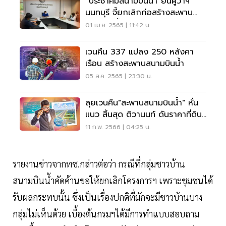
“ประชาคมสนามบินน้ำ”ยื่นผู้ว่าฯ
นนทบุรี จี้ยกเลิกก่อสร้างสะพาน
สนามบินน้ำ
01 เม.ย. 2565 | 11:42 น.
เวนคืน 337 แปลง 250 หลังคา
เรือน สร้างสะพานสนามบินนํ้า
05 ส.ค. 2565 | 23:30 น.
ลุยเวนคืน"สะพานสนามบินนํ้า" หั่น
แนว สิ้นสุด ติวานนท์ ดันราคาที่ดิน
พุ่ง
11 ก.พ. 2566 | 04:25 น.
รายงานข่าวจากทช.กล่าวต่อว่า กรณีที่กลุ่มชาวบ้าน
สนามบินน้ำคัดค้านขอให้ยกเลิกโครงการฯ เพราะชุมชนได้
รับผลกระทบนั้น ซึ่งเป็นเรื่องปกติที่มักจะมีชาวบ้านบาง
กลุ่มไม่เห็นด้วย เบื้องต้นกรมฯได้มีการทำแบบสอบถาม