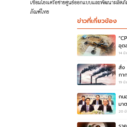
เชื่อมโยงเครือข่ายศูนย์ออกแบบและพัฒนาผลิตภั
ภัณฑ์ไทย
ข่าวที่เกี่ยวข้อง
“CP
อุต
Zer
14 มิ
สั่
กาก
ล้อ
19 มิ
กนอ
มาต
นิเ
20 มิ
ราคา