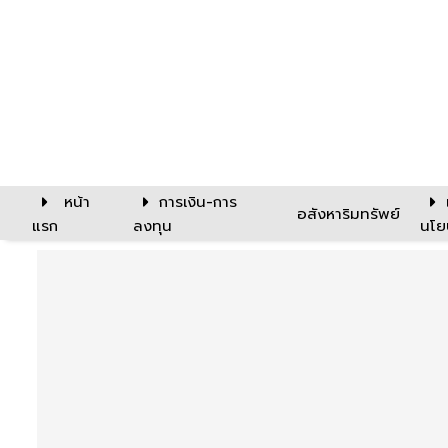
หน้า
การเงิน-การ
อสังหาริมทรัพย์
แรก
ลงทุน
นโย