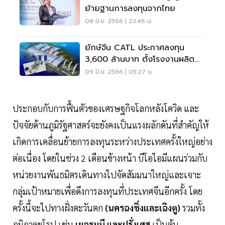
ย้ายฐานการลงทุนจากไทย
08 มิ.ย. 2566 | 23:46 น.
ยักษ์จีน CATL ประกาศลงทุน
3,600 ล้านบาท ตั้งโรงงานผลิต
แบตเตอรี่ EV ในไทย
09 มิ.ย. 2566 | 05:27 น.
ประกอบกับการฟื้นตัวของเศรษฐกิจโลกหลังโควิด และ
ปัจจัยด้านภูมิรัฐศาสตร์จะยังคงเป็นแรงผลักดันที่สำคัญให้
เกิดการเคลื่อนย้ายการลงทุนระหว่างประเทศครั้งใหญ่อย่าง
ต่อเนื่อง โดยในช่วง 2 เดือนข้างหน้า บีโอไอมีแผนร่วมกับ
หน่วยงานพันธมิตรเดินทางไปจัดสัมมนาใหญ่และเจาะ
กลุ่มเป้าหมายเพื่อดึงการลงทุนที่ประเทศจีนอีกครั้ง โดย
ครั้งนี้จะไปทางฝั่งตะวันตก
(นครฉงชิ่งและเฉิงตู)
รวมทั้ง
ภูมิภาคยุโรป เช่น
เยอรมนี และฝรั่งเศส
เป็นต้น