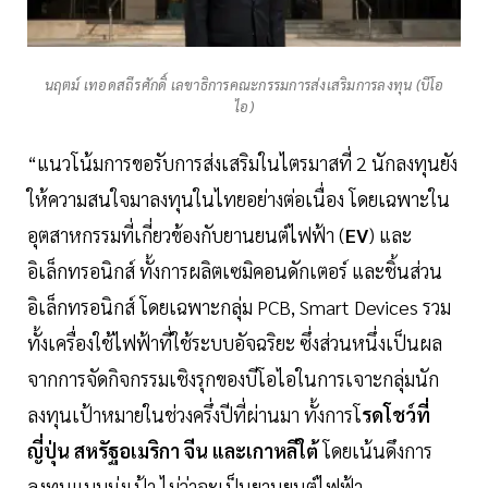
นฤตม์ เทอดสถีรศักดิ์ เลขาธิการคณะกรรมการส่งเสริมการลงทุน (บีโอ
ไอ)
“แนวโน้มการขอรับการส่งเสริมในไตรมาสที่ 2 นักลงทุนยัง
ให้ความสนใจมาลงทุนในไทยอย่างต่อเนื่อง โดยเฉพาะใน
อุตสาหกรรมที่เกี่ยวข้องกับยานยนต์ไฟฟ้า (
EV
) และ
อิเล็กทรอนิกส์ ทั้งการผลิตเซมิคอนดักเตอร์ และชิ้นส่วน
อิเล็กทรอนิกส์ โดยเฉพาะกลุ่ม PCB, Smart Devices รวม
ทั้งเครื่องใช้ไฟฟ้าที่ใช้ระบบอัจฉริยะ ซึ่งส่วนหนึ่งเป็นผล
จากการจัดกิจกรรมเชิงรุกของบีโอไอในการเจาะกลุ่มนัก
ลงทุนเป้าหมายในช่วงครึ่งปีที่ผ่านมา ทั้งการโ
รดโชว์ที่
ญี่ปุ่น สหรัฐอเมริกา จีน และเกาหลีใต้
โดยเน้นดึงการ
ลงทุนแบบมุ่งเป้า ไม่ว่าจะเป็นยานยนต์ไฟฟ้า