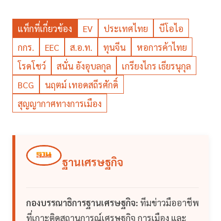
แท็กที่เกี่ยวข้อง
EV
ประเทศไทย
บีโอไอ
กกร.
EEC
ส.อ.ท.
ทุนจีน
หอการค้าไทย
โรดโชว์
สนั่น อังอุบลกุล
เกรียงไกร เธียรนุกุล
BCG
นฤตม์ เทอดสถีรศักดิ์
สุญญากาศทางการเมือง
ฐานเศรษฐกิจ
กองบรรณาธิการฐานเศรษฐกิจ:
ทีมข่าวมืออาชีพ
ที่เกาะติดสถานการณ์เศรษฐกิจ การเมือง และ