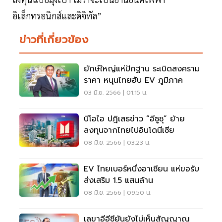
อิเล็กทรอนิกส์และดิจิทัล”
ข่าวที่เกี่ยวข้อง
ยักษ์ใหญ่แห่ปักฐาน ระเบิดสงคราม
ราคา หนุนไทยฮับ EV ภูมิภาค
03 มิ.ย. 2566 | 01:15 น.
บีโอไอ ปฎิเสธข่าว “อีซูซุ” ย้าย
ลงทุนจากไทยไปอินโดนีเซีย
08 มิ.ย. 2566 | 03:23 น.
EV ไทยเบอร์หนึ่งอาเซียน แห่ขอรับ
ส่งเสริม 1.5 แสนล้าน
08 มิ.ย. 2566 | 09:50 น.
เลขาอีอีซี​ยันยังไม่เห็นสัญญาณ