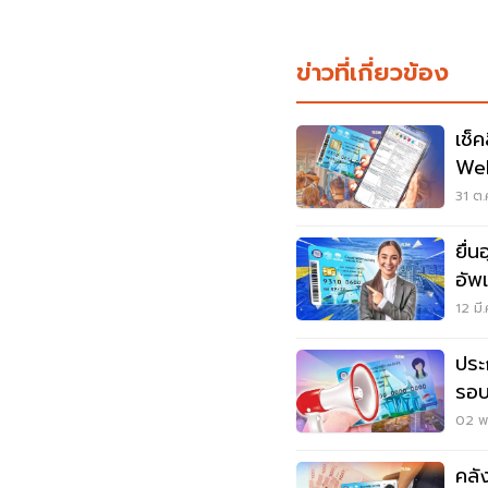
ข่าวที่เกี่ยวข้อง
เช็
Wel
เลย
31 ต.
ยื่
อัพเ
12 มี
ประ
รอบ
เลย
02 พ.
คลั