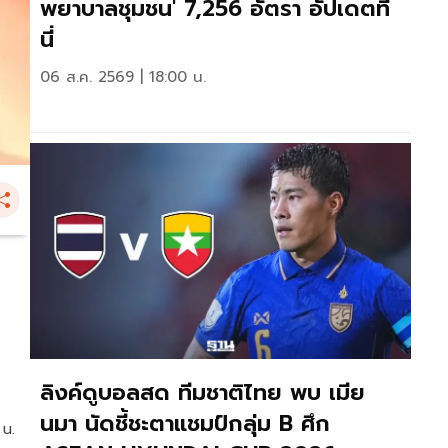
พยาบาลชุมชน' 7,256 อัตรา อัปเดตที่
นี่
06 ส.ค. 2569 | 18:00 น.
ลิงค์ดูบอลสด ทีมชาติไทย พบ เมีย
นมา นัดชี้ชะตาแชมป์กลุ่ม B ศึก
 น.