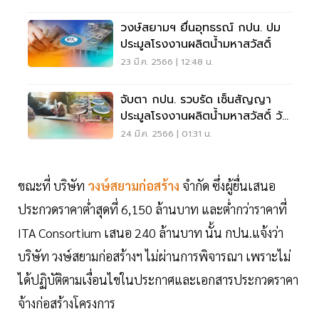
วงษ์สยามฯ ยื่นอุทธรณ์ กปน. ปม
ประมูลโรงงานผลิตน้ำมหาสวัสดิ์
23 มี.ค. 2566 | 12:48 น.
จับตา กปน. รวบรัด เซ็นสัญญา
ประมูลโรงงานผลิตน้ำมหาสวัสดิ์ วัน
นี้
24 มี.ค. 2566 | 01:31 น.
ขณะที่ บริษัท
วงษ์สยามก่อสร้าง
จำกัด ซึ่งผู้ยื่นเสนอ
ประกวดราคาต่ำสุดที่ 6,150 ล้านบาท และต่ำกว่าราคาที่
ITA Consortium เสนอ 240 ล้านบาท นั้น กปน.แจ้งว่า
บริษัท วงษ์สยามก่อสร้างฯ ไม่ผ่านการพิจารณา เพราะไม่
ได้ปฏิบัติตามเงื่อนไขในประกาศและเอกสารประกวดราคา
จ้างก่อสร้างโครงการ