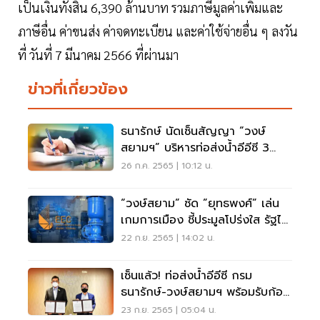
เป็นเงินทั้งสิ้น 6,390 ล้านบาท รวมภาษีมูลค่าเพิ่มและ
ภาษีอื่น ค่าขนส่ง ค่าจดทะเบียน และค่าใช้จ่ายอื่น ๆ ลงวัน
ที่ วันที่ 7 มีนาคม 2566 ที่ผ่านมา
ข่าวที่เกี่ยวข้อง
ธนารักษ์ นัดเซ็นสัญญา “วงษ์
สยามฯ” บริหารท่อส่งน้ำอีอีซี 3
ส.ค.65
26 ก.ค. 2565 | 10:12 น.
“วงษ์สยาม” ซัด ”ยุทธพงศ์” เล่น
เกมการเมือง ชี้ประมูลโปร่งใส รัฐได้
สูงสุด
22 ก.ย. 2565 | 14:02 น.
เซ็นแล้ว! ท่อส่งน้ำอีอีซี กรม
ธนารักษ์-วงษ์สยามฯ พร้อมรับก้อน
แรก 624 ล้าน
23 ก.ย. 2565 | 05:04 น.