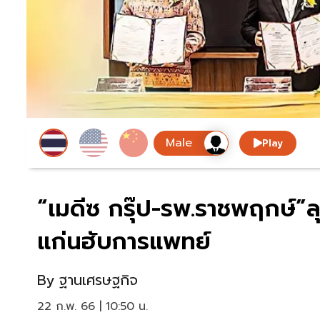
Play
“เมดีซ กรุ๊ป-รพ.ราชพฤกษ์”ล
แก่นฮับการแพทย์
By
ฐานเศรษฐกิจ
22 ก.พ. 66 | 10:50 น.