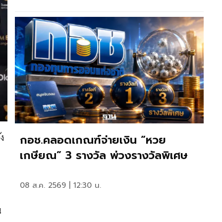
ัง
กอช.คลอดเกณฑ์จ่ายเงิน “หวย
เกษียณ” 3 รางวัล พ่วงรางวัลพิเศษ
08 ส.ค. 2569 | 12:30 น.
น