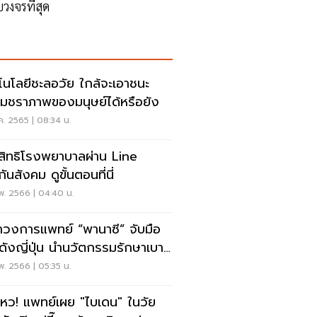
บวงจรที่สุด
โนโลยีชะลอวัย ใกล้จะเอาชนะ
มชราภาพของมนุษย์ได้หรือยัง
ค. 2565 | 08:34 น.
คสิทธิโรงพยาบาลผ่าน Line
ันสังคม ดูขั้นตอนที่นี่
พ. 2566 | 04:40 น.
งการแพทย์ “พานาซี” จับมือ
ดังญี่ปุ่น นำนวัตกรรมรักษาเบา
าน
พ. 2566 | 05:35 น.
ไหว! แพทย์เผย "ไบเดน" ในวัย