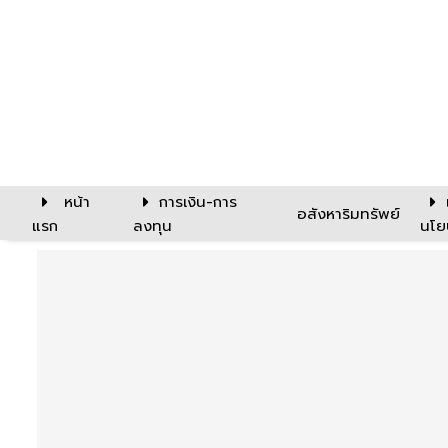
หน้า
การเงิน-การ
อสังหาริมทรัพย์
แรก
ลงทุน
นโย