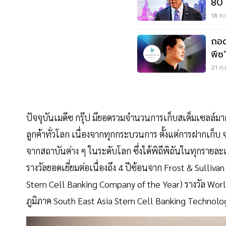
80 
18 ก.
ถอดสูตร
พีซ" สู่โรงพยาบาลศัลยกร
ระด
21 ก.
ปัจจุบันเมดีซ กรุ๊ป มียอดรวมจำนวนการเก็บสเต็มเซลล์มาก
ลูกค้าทั่วโลก เนื่องจากทุกกระบวนการ ตั้งแต่การฝากเก็บ 
จากสถาบันต่าง ๆ ในระดับโลก ซึ่งได้พิถีพิถันในทุกรายล
รางวัลยอดเยี่ยมต่อเนื่องถึง 4 ปีซ้อนจาก Frost & Sulli
Stem Cell Banking Company of the Year) รางวัล Wor
ภูมิภาค South East Asia Stem Cell Banking Technol