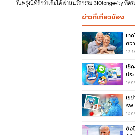
วันพรุ่งนี้ที่ดีกว่าเดิมได้ ผ่านนวัตกรรม BIOlongevity ที่คร
ข่าวที่เกี่ยวข้อง
เทค
ควา
10 ธ.
เช็
ประก
19 ก.
เขย่าว
รพ.
หว
12 ก.
ยัง