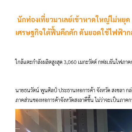
นักท่องเที่ยวมาเลย์เข้าหาดใหญ่ไม่หยุ
เศรษฐกิจใต้ฟื้นคึกคัก ดันยอดใช้ไฟฟ้าก
ใกล้แตะกำลังผลิตสูงสุด 3,060 เมกะวัตต์ กฟผ.ผันไฟภาคก
นายธนวัตน์ พูนศิลป์ ประธานหอการค้า จังหวัด สงขลา กล่า
ภาคส่วนของหอการค้าจังหวัดสงลาดีขึ้น ไม่ว่าจะเป็นภาคกา