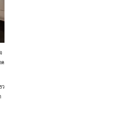
จ
าด
ยว
า