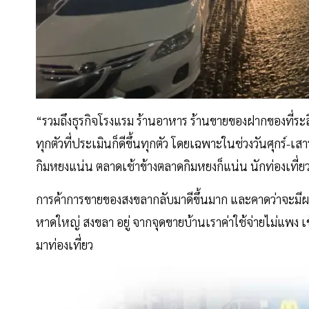
“รวมถึงธุรกิจโรงแรม ร้านอาหาร ร้านขายของฝากของที่ระลึก 
ทุกตัวที่ประเมินก็ดีขึ้นทุกตัว โดยเฉพาะในช่วงวันศุกร์-เ
กิมหยงแน่น ตลาดเช้าข้างตลาดกิมหยงก็แน่น นักท่องเที่ยว
การค้าการขายของสงขลากลับมาดีขึ้นมาก และคาดว่าจะมีผล
หาดใหญ่ สงขลา อยู่ จากจุดขายบ้านเราค่าใช้จ่ายไม่แพง เข้
มาท่องเที่ยว