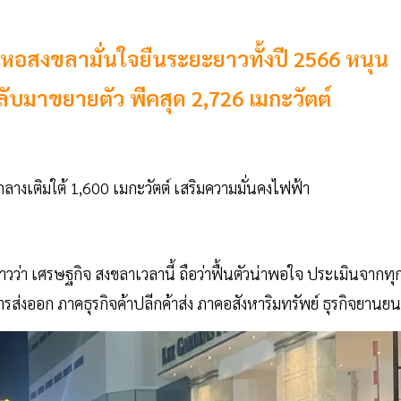
ด หอสงขลามั่นใจยืนระยะยาวทั้งปี 2566 หนุน
ลับมาขยายตัว พีคสุด 2,726 เมกะวัตต์
ลางเติมใต้ 1,600 เมกะวัตต์ เสริมความมั่นคงไฟฟ้า
วว่า เศรษฐกิจ สงขลาเวลานี้ ถือว่าฟื้นตัวน่าพอใจ ประเมินจากทุ
รส่งออก ภาคธุรกิจค้าปลีกค้าส่ง ภาคอสังหาริมทรัพย์ ธุรกิจยานยน