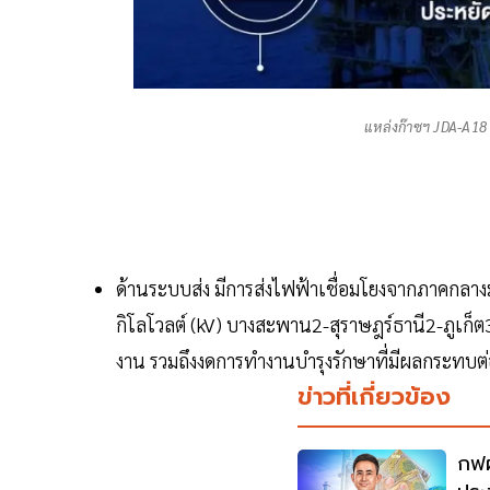
แหล่งก๊าซฯ JDA-A18 
ด้านระบบส่ง มีการส่งไฟฟ้าเชื่อมโยงจากภาคกลางม
กิโลโวลต์ (kV) บางสะพาน2-สุราษฎร์ธานี2-ภูเก็
งาน รวมถึงงดการทำงานบำรุงรักษาที่มีผลกระทบต่
ข่าวที่เกี่ยวข้อง
กฟผ