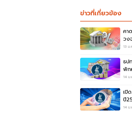
ข่าวที่เกี่ยวข้อง
คาด
วงจ
13 ม.
ธปท.
พัก
14 ม.
เปิด 3 เ
ปี2
14 ม.