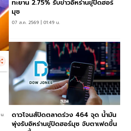
ทะยาน 2.75% รับข่าวอิหร่านขู่ปิดฮอร์
มุซ
07 ส.ค. 2569 | 01:49 น.
ดาวโจนส์ปิดตลาดร่วง 464 จุด น้ำมัน
 น.
พุ่งรับอิหร่านขู่ปิดฮอร์มุซ จับตาเฟดขึ้น