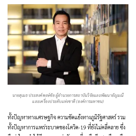
นายสุเมธ ประสงค์พงษ์ชัย ผู้อำนวยการสถาบันวิจัยและพัฒนาอัญมณี
และเครื่องประดับแห่งชาติ (องค์การมหาชน)
ทั้งปัญหาทางเศรษฐกิจ ความขัดแย้งทางภูมิรัฐศาสตร์ รวม
ทั้งปัญหาการแพร่ระบาดของโควิด-19 ที่ยังไม่คลี่คลาย ซึ่ง