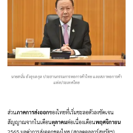
นายสนั่น อังอุบลกุล ประธานกรรมการหอการค้าไทย และสภาหอการค้า
แห่งประเทศไทย
ส่วน
ภาคการส่งออก
ของไทยที่เริ่มชะลอตัวลงชัดเจน
สัญญาณจากในเดือน
ตุลาคม
ต่อเนื่องเดือน
พฤศจิกายน
2565 มูลค่าการส่งออกของไทย (สกุลดอลลาร์สหรัฐฯ)