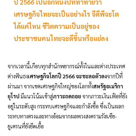
ปี 2566 เป็นอีกหนึ่งปีที่ท้าทายว่า
เศรษฐกิจไทยจะเป็นอย่างไร จีดีพีจะโต
ได้แค่ไหน ชีวิตความเป็นอยู่ของ
ประชาชนคนไทยจะดีขึ้นหรือแย่ลง
จากเวลานี้เกือบทุกสำนักพยากรณ์ทั้งในและต่างประเทศ
ต่างฟันธง
เศรษฐกิจโลกปี 2566 จะชะลอตัวลง
จากปีที่
ผ่านมา จากเขตเศรษฐกิจใหญ่ของโลกทั้ง
สหรัฐอเมริกา
ยุโรป
มีแนวโน้มเข้าสู่
ภาวะถดถอย
จากภาวะเงินเฟ้อที่ยัง
อยู่ในระดับสูง กระทบเศรษฐกิจและกำลังซื้อ ซึ่งเป็นผลก
ระทบทางตรงและทางอ้อมจากผลพวงสงครามรัสเซีย-
ยูเครนที่ยังยืดเยื้อ