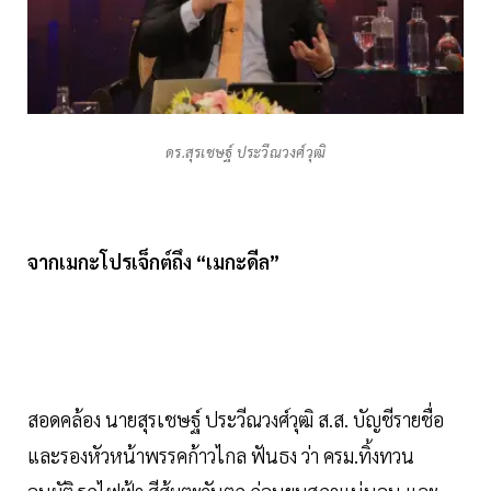
ดร.สุรเชษฐ์ ประวีณวงศ์วุฒิ
จากเมกะโปรเจ็กต์ถึง “เมกะดีล”
สอดคล้อง นายสุรเชษฐ์ ประวีณวงศ์วุฒิ ส.ส. บัญชีรายชื่อ
และรองหัวหน้าพรรคก้าวไกล ฟันธง ว่า ครม.ทิ้งทวน