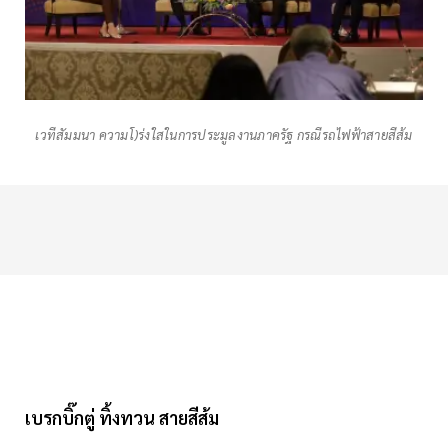
เวทีสัมมนา ความโ)ร่งใสในการประมูลงานภาครัฐ กรณีรถไฟฟ้าสายสีส้ม
เบรกบิ๊กตู่ ทิ้งทวน สายสีส้ม