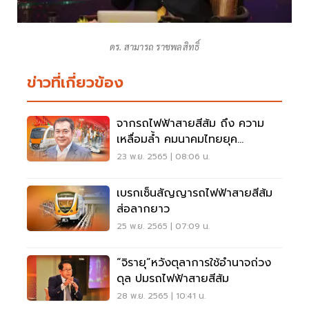
ดร. สามารถ ราชพลสิทธิ์
ข่าวที่เกี่ยวข้อง
จากรถไฟฟ้าสายสีส้ม ถึง ความ
เหลื่อมล้ำ คมนาคมไทยยุค
รัฐบาล”ประยุทธ์”
23 พ.ย. 2565 | 08:06 น.
เบรกเซ็นสัญญารถไฟฟ้าสายสีส้ม
ส่อลากยาว
25 พ.ย. 2565 | 07:09 น.
“จิรายุ”หวังตุลาการใช้อำนาจถ่วง
ดุล ปมรถไฟฟ้าสายสีส้ม
28 พ.ย. 2565 | 10:41 น.