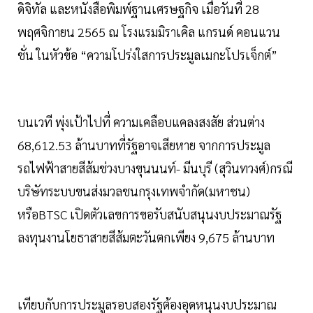
ดิจิทัล และหนังสือพิมพ์ฐานเศรษฐกิจ เมื่อวันที่ 28
พฤศจิกายน 2565 ณ โรงแรมมิราเคิล แกรนด์ คอนแวน
ชั่น ในหัวข้อ “ความโปร่งใสการประมูลเมกะโปรเจ็กต์”
บนเวที พุ่งเป้าไปที่ ความเคลือบแคลงสงสัย ส่วนต่าง
68,612.53 ล้านบาทที่รัฐอาจเสียหาย จากการประมูล
รถไฟฟ้าสายสีส้มช่วงบางขุนนนท์- มีนบุรี (สุวินทวงศ์)กรณี
บริษัทระบบขนส่งมวลชนกรุงเทพจำกัด(มหาชน)
หรือBTSC เปิดตัวเลขการขอรับสนับสนุนงบประมาณรัฐ
ลงทุนงานโยธาสายสีส้มตะวันตกเพียง 9,675 ล้านบาท
เทียบกับการประมูลรอบสองรัฐต้องอุดหนุนงบประมาณ