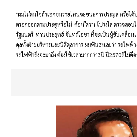
"ผมไม่สนใจถ้าเอกชนรายไหนจะชนะการประมูล หรือได้ประโย
ตรอกออกตามประตูหรือไม่ ต้องมีความโปร่งใส ตรวจสอบได้
รัฐมนตรี ท่านประยุทธ์ จันทร์โอชา ที่จะเป็นผู้ขับเคลื
ดุลทั้งฝ่ายบริหารและนิติตุลาการ ผมฟันธงเลยว่า รถไฟฟ้า
รถไฟฟ้าถึงจะมาถึง ต้องใช้เวลามากกว่า3ปี ปี2570ดีไม่ดีอา