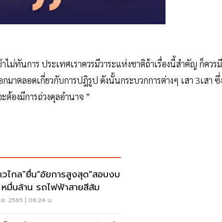
วช้าไม่ทันการ ประเทศเราควรมีวาระแห่งชาติถ้าเรื่องนี้สำคัญ ก็ควรมี
ลอกมาตลอดเกี่ยวกับการปฎิรูป ดังนั้นกระบวกการต่างๆ เสา 3เสา ซึ่
ะต้องมีการถ่วงดุลอำนาจ ”
าวไกล"ยื่น“อัยการสูงสุด”สอบงบ
 หมื่นล้าน รถไฟฟ้าสายสีส้ม
ย. 2565 | 06:24 น.