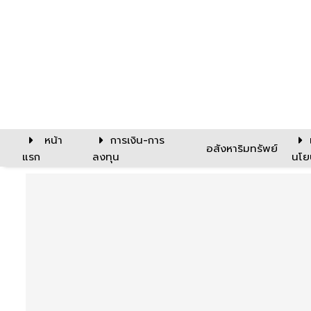
หน้า
การเงิน-การ
อสังหาริมทรัพย์
แรก
ลงทุน
นโย