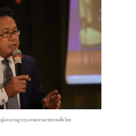
สภาผู้แทนราษฎรกรุงเทพมหานครพรรคเพื่อไทย