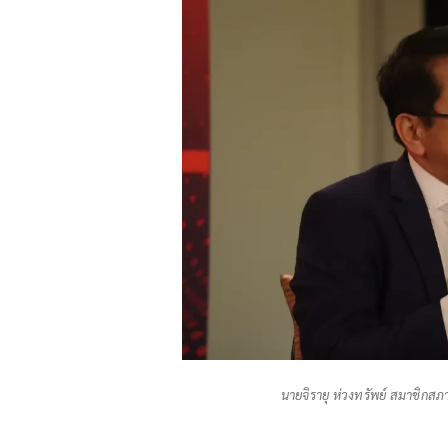
นายจิรายุ ห่วงทรัพย์ สมาชิก