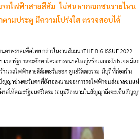
 ปมรถไฟฟ้าสายสีส้ม ไม่สนหากเอกชนรายไหน
ตามประตู มีความโปร่งใส ตรวจสอบได้
มหานครพรรคเพื่อไทย กล่าวในงานสัมมนาTHE BIG ISSUE 2022
่า เวลารัฐบาลจะศึกษาโครงการขนาดใหญ่หรือเมกกะโปรเจค มีแ
างเรถไฟฟ้าสายสีส้มตะวันออก ศูนย์วัตฒธรรม มีบุรี ที่ก่อสร้าง
ดปัญญาช่วงตะวันตกที่ยังรอลงนามของการรถไฟฟ้าขนส่งมวลชนแห่
รอให้คณะรัฐมนตรี(ครม.)อนุมัติลงนามในสัญญาถึงจะเซ็นสัญญ