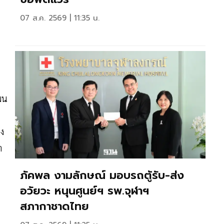
07 ส.ค. 2569 | 11:35 น.
ผน
ง
า
ภัคพล งามลักษณ์ มอบรถตู้รับ-ส่ง
อวัยวะ หนุนศูนย์ฯ รพ.จุฬาฯ
สภากาชาดไทย