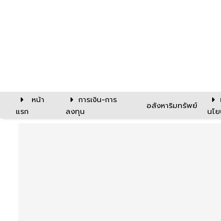
หน้า
การเงิน-การ
อสังหาริมทรัพย์
แรก
ลงทุน
นโย