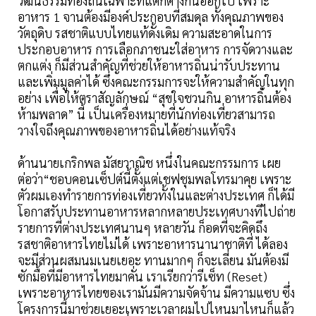
วัฒนธรรมท้องถิ่นเฉพาะที่แตกต่างกันออกไป เพราะ
อาหาร 1 จานต้องมีองค์ประกอบที่สมดุล ทั้งคุณภาพของ
วัตถุดิบ รสชาติแบบไทยแท้ดั้งเดิม ความสะอาดในการ
ประกอบอาหาร การเลือกภาชนะใส่อาหาร การจัดวางและ
ตกแต่ง ก็มีส่วนสำคัญที่ช่วยให้อาหารถิ่นน่ารับประทาน
และเพิ่มมูลค่าได้ ซึ่งคณะกรรมการจะให้ความสำคัญในทุก
อย่าง เพื่อให้ตราสัญลักษณ์ “สุขใจชวนกิน อาหารถิ่นต้อง
ห้ามพลาด” นี้ เป็นเครื่องหมายที่นักท่องเที่ยวสามารถ
วางใจถึงคุณภาพของอาหารถิ่นได้อย่างแท้จริง
ด้านนายเกริกพล มัสยวาณิช หนึ่งในคณะกรรมการ เผย
ต่อว่า“ชอบคอนเซ็ปต์นี้ตั้งแต่เชฟชุมพลโทรมาคุย เพราะ
ตัวผมเองทำรายการท่องเที่ยวทั้งในและต่างประเทศ ก็ได้มี
โอกาสรับประทานอาหารหลากหลายประเทศบางทีไปถ่าย
รายการที่ต่างประเทศนานๆ หลายวัน ก็อดที่จะคิดถึง
รสชาติอาหารไทยไม่ได้ เพราะอาหารนานาชาติที่ ได้ลอง
จะมีส่วนผสมนมเนยเยอะ ทานมากๆ ก็จะเลี่ยน มันต้องมี
ซักมื้อที่มีอาหารไทยมาคั่น เราเรียกว่ารีเซ็ท (Reset)
เพราะอาหารไทยของเรามันมีความจัดจ้าน มีความแซบ ซึ่ง
โครงการนี้มาช่วยเยอะเพราะเวลาผมไปไหนมาไหนก็แล้ว