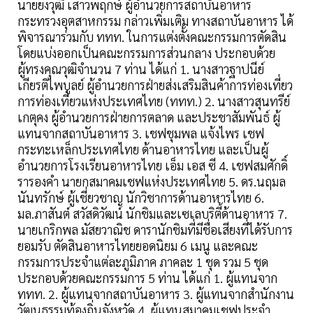
นายยงวุฒิ เสาวพฤกษ์ ผู้อำนวยการสถาบันอาหาร
กระทรวงอุตสาหกรรม กล่าวเพิ่มเติม ทางสถาบันอาหาร ได้
พิจารณาร่วมกับ ททท. ในการแต่งตั้งคณะกรรมการตัดสิน
โดยแบ่งออกเป็นคณะกรรมการส่วนกลาง ประกอบด้วย
ผู้ทรงคุณวุฒิจำนวน 7 ท่าน ได้แก่ 1. นางสาวฐาปนีย์
เกียรติไพบูลย์ ผู้อำนวยการฝ่ายส่งเสริมสินค้าการท่องเที่ยว
การท่องเที่ยวแห่งประเทศไทย (ททท.) 2. นางสาวสุนทรีย์
เกตุคง ผู้อำนวยการฝ่ายการตลาด และประชาสัมพันธ์ ผู้
แทนจากสถาบันอาหาร 3. เชฟชุมพล แจ้งไพร เชฟ
กระทะเหล็กประเทศไทย ด้านอาหารไทย และเป็นผู้
อำนวยการโรงเรียนอาหารไทย เอ็ม เอส ซี 4. เชฟสมศักดิ์
รารองคำ นายกสมาคมเชฟแห่งประเทศไทย 5. ดร.นฤมล
นันทรักษ์ ผู้เชี่ยวชาญ นักวิชาการด้านอาหารไทย 6.
มล.ภาสันต์ สวัสดิวัฒน์ นักชิมและเซเลบริตี้ด้านอาหาร 7.
นายเกริกพล มัสยวาณิช ดารานักชิมที่มีชื่อเสียงที่ได้รับการ
ยอมรับ ตัดสินอาหารไทยยอดนิยม 6 เมนู และคณะ
กรรมการประจำแต่ละภูมิภาค ภาคละ 1 ชุด รวม 5 ชุด
ประกอบด้วยคณะกรรมการ 5 ท่าน ได้แก่ 1. ผู้แทนจาก
ททท. 2. ผู้แทนจากสถาบันอาหาร 3. ผู้แทนจากสำนักงาน
วัฒนธรรมท้องถิ่นจังหวัด 4. ผู้แทนสมาคมเชฟประจำ