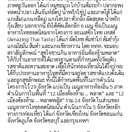
ภาคตะวันออก ได้แก่ หมูชะมวง ไก่บ้านต้มระกำ ปลากะพง
ทอดน้ำปลา เส้นจันท์ผัดปู น้ำพริกไข่ปู และภาคใต้ ได้แก่
แกงส้ม(แกงเหลือง) แกงไตปลา คั่วกลิ้ง ผัดสะตอ น้ำพริก
กุ้งเสียบ นอกจากนี้ ยังได้คัดเลือกอีก 6 เมนู ซึ่งเป็นเมนู
อาหารไทยยอดนิยมจากโครงการ อะเมสซิ่ง ไทย เทสต์
(Amazing Thai Taste) ได้แก่ ผัดไทย ต้มข่าไก่ ต้มยำกุ้ง
แกงมัสมั่น ส้มตำ และแกงเขียวหวาน โดย ททท. จะมอบ
ตราสัญลักษณ์ “สุขใจชวนกิน อาหารถิ่นต้องห้ามพลาด”
ให้กับร้านอาหารที่ได้มาตรฐานตามที่กำหนดทั้งวัตถุดิบ
รสชาติและความสะอาด เพื่อให้นักท่องเที่ยวมั่นได้ใจว่าจะ
ได้รับประทานอาหารไทยที่มีความอร่อย รสชาติแบบดั้งเดิม
และถูกสุขลักษณะ ทั้งนี้ได้กำหนดพื้นที่ในการดำเนิน
โครงการไว้ 29 จังหวัด แบ่งเป็น เมนูอาหารท้องถิ่น 5 ภาค
ดำเนินการในพื้นที่ “12 เมืองต้องห้าม ... พลาด” และ “12
เมืองต้องห้าม ... พลาดพลัส” รวม 24 จังหวัด ในส่วนของ
เมนูอาหารไทยยอดนิยมนั้น ดำเนินการใน 5 จังหวัดหลัก
ทางการท่องเที่ยว ได้แก่ จังหวัดเชียงใหม่ จังหวัดขอนแก่น
จังหวัดภูเก็ต จังหวัดชลบุรี และกรุงเทพฯ