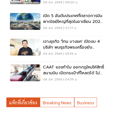
อากาศ การบินยุคใหม่
06 ส.ค. 2569 | 08:20 น.
เปิด 5 อันดับประเทศที่ตลาดการบิน
พาณิชย์ใหญ่ที่สุดในอาเซียน 2026
เวียดนามแซงไทยแล้ว
06 ส.ค. 2569 | 07:17 น.
เจาะธุรกิจ 'โทน บางแค' เปิดงบ 4
บริษัท พบธุรกิจพระเครื่องยัง
ขาดทุน
06 ส.ค. 2569 | 05:59 น.
CAAT แจงทำไม ออกกฏใหม่ให้สิทธิ์
สนามบิน เปิดกระเป๋าที่โหลดได้ ไม่
ต้องเรียกเจ้าของ
06 ส.ค. 2569 | 04:39 น.
แท็กที่เกี่ยวข้อง
Breaking News
Business