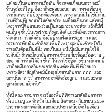
แต่ จะเป็นคนสรรหาเรื่องกิน ก็จะคอยเช็คเสมอว่า จะมี
ร้านอร่อยที่ไหน ซึ่งเราก็จะคอยสอบถามจากทางเพื่อนๆ
เรานี่แหละ ที่นี้ปัญหาคือเพื่อนๆ เราทุกคนมันไม่ใช่นักกิน
บางทีร้านที่บอกมาก็ไม่ค่อยอร่อย ผมก็จะเซ็งมาก แต่พอมี
โครงการนี้ขึ้นมาและร่วมเป็นคณะกรรมการด้วย แล้วก็มีพี่
คนอื่นๆ ซึ่งเป็นเชฟ รวมทั้งคุณอิ้งค์ และยังมีคณะกรรมการ
ท้องถิ่น มาร่วมตัดสิน ซึ่งอันนี้ผมฟังแล้วชอบมาก คณะ
กรรมการท้องถิ่นเค้าคือคนพื้นที่เพราะฉะนั้นเค้าจะรู้จริง
ว่ารสมันต้องเป็นยังไง พอเป็นแบบนี้เนี่ยมันสบายใจได้
ระดับนึง ยิ่งพอมีสถาบันอาหารเข้ามาเกี่ยวข้องเรื่องความ
สะอาดก็การันตีได้อีก ซึ่งทำให้เราใช้ชีวิตง่ายขึ้น หลังจากนี้
เราก็จะมีโอกาสกินของอร่อยในแต่ละพื้นที่ ที่ง่ายมาก
เพราะมีตราสัญลักษณ์น้องสุขใจชวนกินจาก ททท. และ
สถาบันอาหารว่าอาหารรสชาติดีอร่อยถูกปาก และสะอาด
ถูกหลักอนามัยครับ”
ทั้งนี้ คณะกรรมการ จะเริ่มลงพื้นที่พิจารณาตัดสินอาหาร
ทั้ง 31 เมนู 29 จังหวัด ในเดือน สิงหาคม - กันยายน 2559
ประกาศผลการตัดสินและมอบประกาศนียบัตรในเดือน