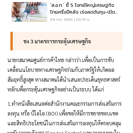
‘ส.อ.ท.’ ชี้ 5 โจทย์ใหญ่เศรษฐกิจ
ไทยครึ่งปีหลัง เร่งลดต้นทุน-เปิด
ตลาดใหม่
09 ก.ค. 2569 | 00:19 น.
ชง 3 มาตรการกระตุ้นเศรษฐกิจ
นายกสมาคมศูนย์การค้าไทย กล่าวว่า เพื่อเป็นการขับ
เคลื่อนนโยบายทางเศรษฐกิจร่วมกับภาครัฐให้เกิดผล
สัมฤทธิ์สูงสุด ทางสมาคมได้นำเสนอประเด็นยุทธศาสตร์
หลักเพื่อกระตุ้นเศรษฐกิจอย่างเป็นระบบ ได้แก่
1.ทำหนังสือเสนอต่อสำนักงานคณะกรรมการส่งเสริมการ
ลงทุน หรือ บีโอไอ (BOI) เพื่อขอให้มีการขยายขอบเขต
และสิทธิประโยชน์ในการส่งเสริมการลงทุนให้ครอบคลุม
มายัง "ภาคบริการ" (Service Sector) และ "การลงทุนใน