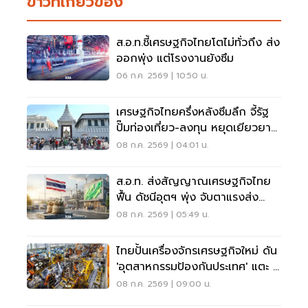
ข่าวที่เกี่ยวข้อง
ส.อ.ท.ชี้เศรษฐกิจไทยโตไม่ทั่วถึง ส่ง
ออกพุ่ง แต่โรงงานยังซึม
06 ก.ค. 2569 | 10:50 น.
เศรษฐกิจไทยครึ่งหลังซึมลึก จี้รัฐ
ปั๊มท่องเที่ยว-ลงทุน หยุดเยียวยา
ฉาบฉวย
08 ก.ค. 2569 | 04:01 น.
ส.อ.ท. ส่งสัญญาณเศรษฐกิจไทย
ฟื้น ดัชนีอุตฯ พุ่ง จับตาแรงส่ง
ลงทุน 7 แสนล้าน
08 ก.ค. 2569 | 05:49 น.
ไทยปั้นเครื่องจักรเศรษฐกิจใหม่ ดัน
'อุตสาหกรรมป้องกันประเทศ' แตะ 5
แสนล้าน
08 ก.ค. 2569 | 09:00 น.