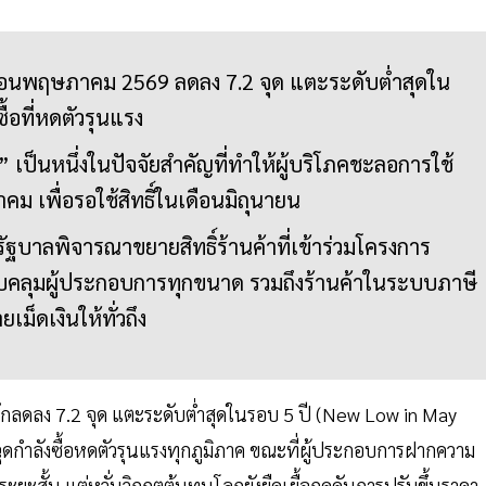
ีกเดือนพฤษภาคม 2569 ลดลง 7.2 จุด แตะระดับต่ำสุดใน
ื้อที่หดตัวรุนแรง
เป็นหนึ่งในปัจจัยสำคัญที่ทำให้ผู้บริโภคชะลอการใช้
 เพื่อรอใช้สิทธิ์ในเดือนมิถุนายน
ัฐบาลพิจารณาขยายสิทธิ์ร้านค้าที่เข้าร่วมโครงการ
บคลุมผู้ประกอบการทุกขนาด รวมถึงร้านค้าในระบบภาษี
ม็ดเงินให้ทั่วถึง
นักลดลง 7.2 จุด แตะระดับต่ำสุดในรอบ 5 ปี (New Low in May
ุดกำลังซื้อหดตัวรุนแรงทุกภูมิภาค ขณะที่ผู้ประกอบการฝากความ
ยะสั้น แต่หวั่นวิกฤตต้นทุนโลกยังยืดเยื้อกดดันการปรับขึ้นราคา