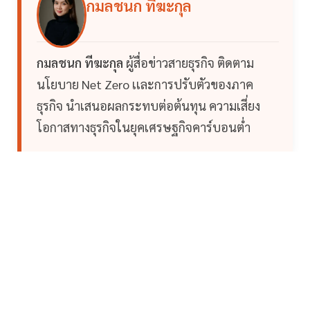
กมลชนก ทีฆะกุล
กมลชนก ทีฆะกุล
ผู้สื่อข่าวสายธุรกิจ ติดตาม
นโยบาย Net Zero เเละการปรับตัวของภาค
ธุรกิจ นำเสนอผลกระทบต่อต้นทุน ความเสี่ยง
โอกาสทางธุรกิจในยุคเศรษฐกิจคาร์บอนต่ำ