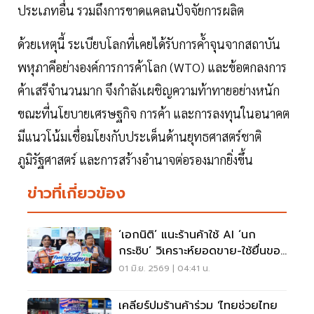
ประเภทอื่น รวมถึงการขาดแคลนปัจจัยการผลิต
ด้วยเหตุนี้ ระเบียบโลกที่เคยได้รับการค้ำจุนจากสถาบัน
พหุภาคีอย่างองค์การการค้าโลก (WTO) และข้อตกลงการ
ค้าเสรีจำนวนมาก จึงกำลังเผชิญความท้าทายอย่างหนัก
ขณะที่นโยบายเศรษฐกิจ การค้า และการลงทุนในอนาคต
มีแนวโน้มเชื่อมโยงกับประเด็นด้านยุทธศาสตร์ชาติ
ภูมิรัฐศาสตร์ และการสร้างอำนาจต่อรองมากยิ่งขึ้น
ข่าวที่เกี่ยวข้อง
‘เอกนิติ’ แนะร้านค้าใช้ AI ‘นก
กระซิบ’ วิเคราะห์ยอดขาย-ใช้ยื่นขอ
สินเชื่อได้
01 มิ.ย. 2569 | 04:41 น.
เคลียร์ปมร้านค้าร่วม 'ไทยช่วยไทย