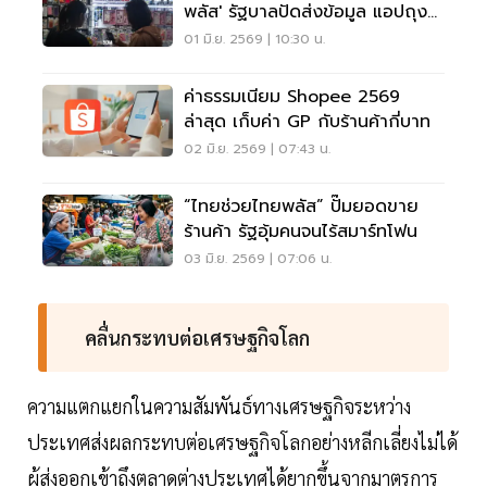
พลัส' รัฐบาลปัดส่งข้อมูล แอปถุง
เงินให้สรรพากร
01 มิ.ย. 2569 | 10:30 น.
ค่าธรรมเนียม Shopee 2569
ล่าสุด เก็บค่า GP กับร้านค้ากี่บาท
02 มิ.ย. 2569 | 07:43 น.
“ไทยช่วยไทยพลัส” ปั๊มยอดขาย
ร้านค้า รัฐอุ้มคนจนไร้สมาร์ทโฟน
03 มิ.ย. 2569 | 07:06 น.
คลื่นกระทบต่อเศรษฐกิจโลก
ความแตกแยกในความสัมพันธ์ทางเศรษฐกิจระหว่าง
ประเทศส่งผลกระทบต่อเศรษฐกิจโลกอย่างหลีกเลี่ยงไม่ได้
ผู้ส่งออกเข้าถึงตลาดต่างประเทศได้ยากขึ้นจากมาตรการ