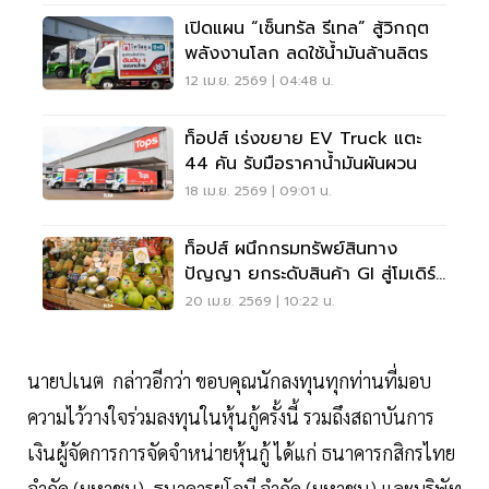
เปิดแผน “เซ็นทรัล รีเทล” สู้วิกฤต
พลังงานโลก ลดใช้น้ำมันล้านลิตร
12 เม.ย. 2569 | 04:48 น.
ท็อปส์ เร่งขยาย EV Truck แตะ
44 คัน รับมือราคาน้ำมันผันผวน
18 เม.ย. 2569 | 09:01 น.
ท็อปส์ ผนึกกรมทรัพย์สินทาง
ปัญญา ยกระดับสินค้า GI สู่โมเดิร์น
เทรด
20 เม.ย. 2569 | 10:22 น.
นายปเนต กล่าวอีกว่า ขอบคุณนักลงทุนทุกท่านที่มอบ
ความไว้วางใจร่วมลงทุนในหุ้นกู้ครั้งนี้ รวมถึงสถาบันการ
เงินผู้จัดการการจัดจำหน่ายหุ้นกู้ ได้แก่ ธนาคารกสิกรไทย
จำกัด (มหาชน), ธนาคารยูโอบี จำกัด (มหาชน) และบริษัท