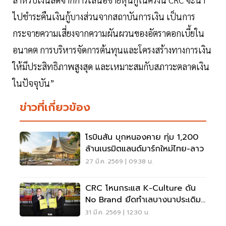
ไปชำระคืนเงินกู้บางส่วนจากสถาบันการเงิน เป็นการ
กระจายความเสี่ยงจากความผันผวนของอัตราดอกเบี้ยใน
อนาคต การบริหารจัดการต้นทุนและโครงสร้างทางการเงิน
ให้มีประสิทธิภาพสูงสุด และเหมาะสมกับสภาวะตลาดเงิน
ในปัจจุบัน”
ข่าวที่เกี่ยวข้อง
โรบินสัน บุกหนองคาย ทุ่ม 1,200
ล้านเนรมิตแลนด์มาร์กใหม่ไทย-ลาว
27 มี.ค. 2569 | 09:38 น.
CRC โหนกระแส K-Culture ดัน
No Brand ยึดทำเลบางนาประเดิม
พอร์ต Smart Value
31 มี.ค. 2569 | 12:30 น.