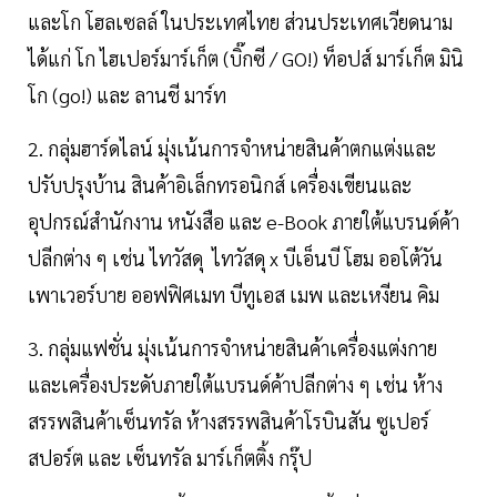
และโก โฮลเซลล์ ในประเทศไทย ส่วนประเทศเวียดนาม
ได้แก่ โก ไฮเปอร์มาร์เก็ต (บิ๊กซี / GO!) ท็อปส์ มาร์เก็ต มินิ
โก (go!) และ ลานชี มาร์ท
2. กลุ่มฮาร์ดไลน์ มุ่งเน้นการจำหน่ายสินค้าตกแต่งและ
ปรับปรุงบ้าน สินค้าอิเล็กทรอนิกส์ เครื่องเขียนและ
อุปกรณ์สำนักงาน หนังสือ และ e-Book ภายใต้แบรนด์ค้า
ปลีกต่าง ๆ เช่น ไทวัสดุ ไทวัสดุ x บีเอ็นบี โฮม ออโต้วัน
เพาเวอร์บาย ออฟฟิศเมท บีทูเอส เมพ และเหงียน คิม
3. กลุ่มแฟชั่น มุ่งเน้นการจำหน่ายสินค้าเครื่องแต่งกาย
และเครื่องประดับภายใต้แบรนด์ค้าปลีกต่าง ๆ เช่น ห้าง
สรรพสินค้าเซ็นทรัล ห้างสรรพสินค้าโรบินสัน ซูเปอร์
สปอร์ต และ เซ็นทรัล มาร์เก็ตติ้ง กรุ๊ป