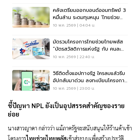
คลังเตรียมออกบอนด์ออมทรัพย์ 3
หมื่นล้าน ระดมทุนหนุน ‘ไทยช่วย
ไทยพลัส’
10 พ.ค. 2569 | 04:04 น.
มัดรวมโครงการไทยช่วยไทยพลัส
“บัตรสวัสดิการแห่งรัฐ กับ คนละ
ครึ่งพลัส” รอประกาศผลลงทะเบียน
10 พ.ค. 2569 | 22:40 น.
25 พ.ค.69
วิธีติดตั้งแอปทางรัฐ ใครลบแล้วรีบ
อัปกลับมาด่วน ลงทะเบียนโครงการ
ไทยช่วยไทยพลัส
10 พ.ค. 2569 | 23:00 น.
ชี้ปัญหา NPL ยังเป็นอุปสรรคสำคัญของราย
ย่อย
นางสาวญาดา กล่าวว่า แม้ภาครัฐจะสนับสนุนให้ร้านค้าเข้า
โครงการ
ไทยช่วยไทยพลัส
เข้าสู่ระบบเพื่อสร้างประวัติ