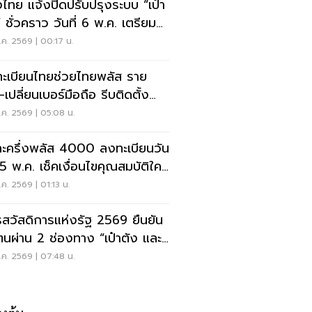
งไทย แจ้งปิดปรับปรุงระบบ “เป๋า
” ชั่วคราว วันที่ 6 พ.ค. เตรียม
อมไทยช่วยไทยพลัส 4000
ค. 2569 | 00:17 น.
ะเบียนไทยช่วยไทยพลัส ราย
-เปลี่ยนเบอร์มือถือ รีบติดตั้ง
าตัง” ด่วน
ค. 2569 | 05:08 น.
ะครึ่งพลัส 4000 ลงทะเบียนวัน
 25 พ.ค. เช็คเงื่อนไขคุณสมบัติใคร
ิทธิ
ค. 2569 | 01:13 น.
รสวัสดิการแห่งรัฐ 2569 ยืนยัน
ตนผ่าน 2 ช่องทาง “เป๋าตัง และ
รัฐ”
ค. 2569 | 07:48 น.