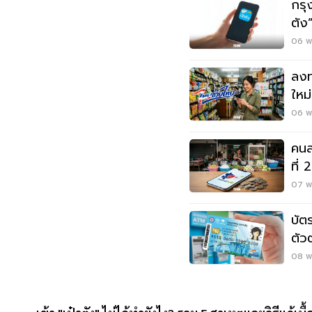
กรุ
ตัง
พร้
06 พ.
ลงท
ใหม่
“เป๋
06 พ.
คนล
ที่
ได้ส
07 พ.
บัต
ตัว
ทาง
08 พ.