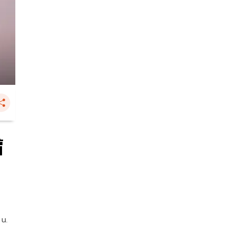
้
 น.