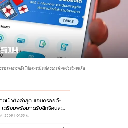
กระทรวงการคลัง ให้ลงทะเบียนโครงการไทยช่วยไทยพลัส
เดตเป๋าตังล่าสุด แอนดรอยด์-
 เตรียมพร้อมกดรับสิทธิคนละ
่งพลัส 4000
ค. 2569 | 01:33 น.