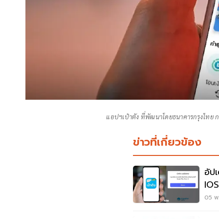
แอปฯเป๋าตัง ที่พัฒนาโดยธนาคารกรุงไทย 
ข่าวที่เกี่ยวข้อง
อัป
IOS
ครึ
05 พ.