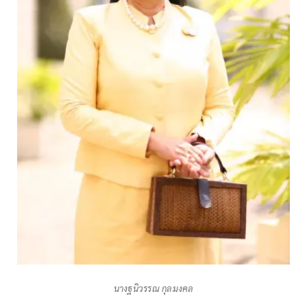
นางฐนิวรรณ กุลมงคล