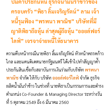
ปมค้ำประกันหนี้ ธุรกิจน้ำมันรำข้าวของ
ครอบครัว “พิธา ลิ้มเจริญรัตน์” ลาม เจ้า
หนี้รุมฟ้อง “พรพนา พาณิช” บริษัทที่มี
ญาติพิธาถือหุ้น ล่าสุดผู้ถือหุ้น "ออยล์ฟอร์
ไลฟ์” เจรจาจ่ายหนี้ให้ธนาคาร
ความคืบหน้ากรณีนายพิธา ลิ้มเจริญรัตน์ หัวหน้าพรรคก้าว
ไกล และแคนดิเดตนายกรัฐมนตรี ได้เข้าไปทำสัญญาค้ำ
ประกันสินเชื่อกับสถาบันการเงินร่วมกับบริษัท
พรพนา
พาณิช
จำกัด ให้กับ บริษัท
ออยล์ฟอร์ไลฟ์
จำกัด ธุรกิจ
ผลิตน้ำมันรำข้าว ในช่วงที่ นายพิธาเป็นกรรมการและดำรง
ตำแหน่ง Co-Founder & Managing Director ระหว่างวัน
ที่ 5 ตุลาคม 2549 ถึง 6 มีนาคม 2560