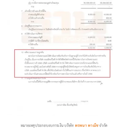
หมายเหตุประกอบงบการเงิน บริษัท
พรพนา พาณิช
จำกัด