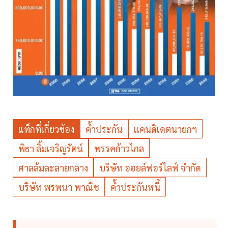
แท็กที่เกี่ยวข้อง
ค้ำประกัน
แคนดิเดตนายกฯ
พิธา ลิ้มเจริญรัตน์
พรรคก้าวไกล
ศาลล้มละลายกลาง
บริษัท ออยล์ฟอร์ไลฟ์ จำกัด
บริษัท พรพนา พาณิช
ค้ำประกันหนี้