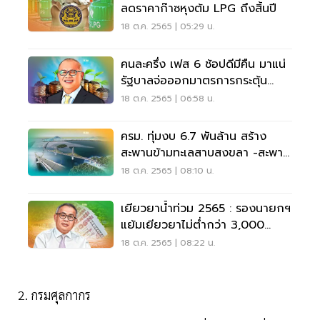
ลดราคาก๊าซหุงต้ม LPG ถึงสิ้นปี
18 ต.ค. 2565 | 05:29 น.
คนละครึ่ง เฟส 6 ช้อปดีมีคืน มาแน่
รัฐบาลจ่อออกมาตรการกระตุ้น
เศรษฐกิจ รอบใหม่
18 ต.ค. 2565 | 06:58 น.
ครม. ทุ่มงบ 6.7 พันล้าน สร้าง
สะพานข้ามทะเลสาบสงขลา -สะพาน
เชื่อมเกาะลันตา
18 ต.ค. 2565 | 08:10 น.
เยียวยาน้ำท่วม 2565 : รองนายกฯ
แย้มเยียวยาไม่ต่ำกว่า 3,000
บาท/ครัวเรือน
18 ต.ค. 2565 | 08:22 น.
2. กรมศุลกากร