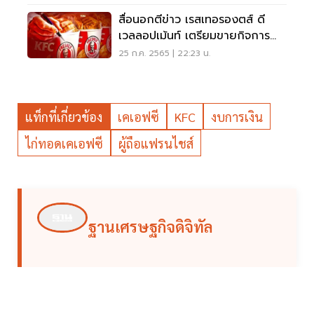
สื่อนอกตีข่าว เรสเทอรองตส์ ดี
เวลลอปเม้นท์ เตรียมขายกิจการ
"เคเอฟซี" ในไทย
25 ก.ค. 2565 | 22:23 น.
แท็กที่เกี่ยวข้อง
เคเอฟซี
KFC
งบการเงิน
ไก่ทอดเคเอฟซี
ผู้ถือแฟรนไชส์
ฐานเศรษฐกิจดิจิทัล