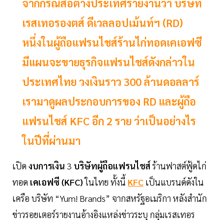
จากกรณีสื่อต่างประเทศรายงานว่า บริษัท
เรสเทอรองตส์ ดีเวลลอปเม้นท์ฯ (RD)
หนึ่งในผู้ถือแฟรนไชส์ร้านไก่ทอดเคเอฟซี
มีแผนจะขายธุรกิจแฟรนไชส์ดังกล่าวใน
ประเทศไทย วงเงินราว 300 ล้านดอลลาร์
เรามาดูผลประกอบการของ RD และผู้ถือ
แฟรนไชส์ KFC อีก 2 ราย ว่าเป็นอย่างไร
ในปีที่ผ่านมา
เปิด
งบการเงิน
3
บริษัทผู้ถือแฟรนไชส์
ร้านฟาสต์ฟู้ดไก่
ทอด
เคเอฟซี (KFC)
ในไทย ทั้งนี้
KFC
เป็นแบรนด์ดังใน
เครือ บริษัท “Yum! Brands” จากสหรัฐอเมริกา หลังสำนัก
ข่าวรอยเตอร์รายงานอ้างอิงแหล่งข่าวระบุ กลุ่มเรสเทอร