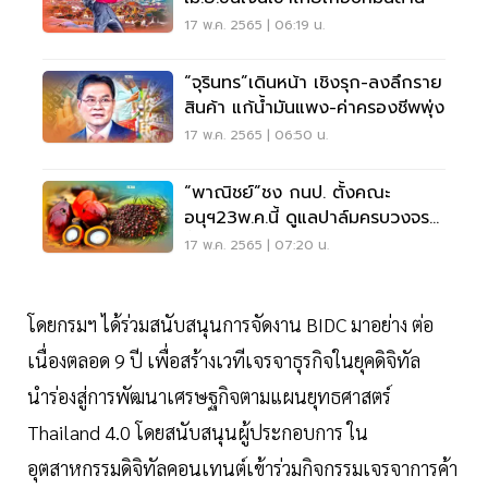
17 พ.ค. 2565 | 06:19 น.
“จุรินทร”เดินหน้า เชิงรุก-ลงลึกราย
สินค้า แก้น้ำมันแพง-ค่าครองชีพพุ่ง
17 พ.ค. 2565 | 06:50 น.
“พาณิชย์”ชง กนป. ตั้งคณะ
อนุฯ23พ.ค.นี้ ดูแลปาล์มครบวงจร
ทั้งราคา-ปริมาณ
17 พ.ค. 2565 | 07:20 น.
โดยกรมฯ ได้ร่วมสนับสนุนการจัดงาน BIDC มาอย่าง ต่อ
เนื่องตลอด 9 ปี เพื่อสร้างเวทีเจรจาธุรกิจในยุคดิจิทัล
นำร่องสู่การพัฒนาเศรษฐกิจตามแผนยุทธศาสตร์
Thailand 4.0 โดยสนับสนุนผู้ประกอบการ ใน
อุตสาหกรรมดิจิทัลคอนเทนต์เข้าร่วมกิจกรรมเจรจาการค้า