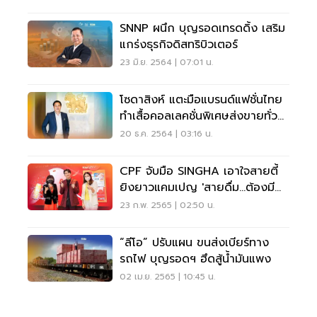
SNNP ผนึก บุญรอดเทรดดิ้ง เสริม
แกร่งธุรกิจดิสทริบิวเตอร์
23 มิ.ย. 2564 | 07:01 น.
โซดาสิงห์ แตะมือแบรนด์แฟชั่นไทย
ทำเสื้อคอลเลคชั่นพิเศษส่งขายทั่ว
โลก
20 ธ.ค. 2564 | 03:16 น.
CPF จับมือ SINGHA เอาใจสายตี้
ยิงยาวแคมเปญ 'สายดื่ม...ต้องมี
CP โบโลน่าพริก'
23 ก.พ. 2565 | 02:50 น.
“ลีโอ” ปรับแผน ขนส่งเบียร์ทาง
รถไฟ บุญรอดฯ ฮึดสู้น้ำมันแพง
02 เม.ย. 2565 | 10:45 น.