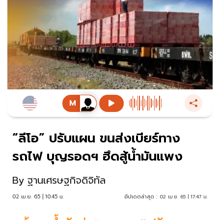
“ลีโอ” ปรับแผน ขนส่งเบียร์ทาง
รถไฟ บุญรอดฯ ฮึดสู้น้ำมันแพง
By
ฐานเศรษฐกิจดิจิทัล
02 เม.ย. 65 | 10:45 น.
อัปเดตล่าสุด :
02 เม.ย. 65 | 17:47 น.