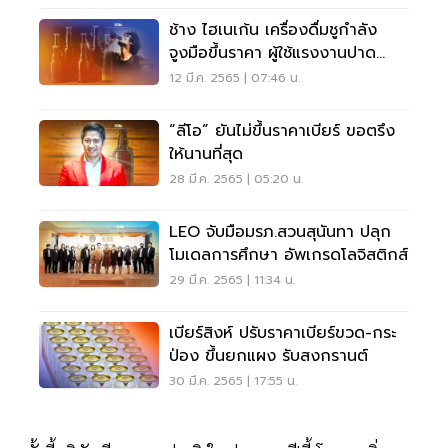
ช้าง ไฮเนเก้น เครื่องดื่มชูกำลัง
จูงมือขึ้นราคา ผู้ใช้แรงงานปาด
เหงื่อ
12 มี.ค. 2565 | 07:46 น.
“ลีโอ” ยันไม่ขึ้นราคาเบียร์ ขอตรึง
ให้นานที่สุด
28 มี.ค. 2565 | 05:20 น.
LEO จับมือมรภ.สวนสุนันทา ปลุก
โมเดลการศึกษา อัพเกรดโลจิสติกส์
29 มี.ค. 2565 | 11:34 น.
เบียร์สิงห์ ปรับราคาเบียร์ขวด-กระ
ป่อง ขึ้นยกแผง รับสงกรานต์
30 มี.ค. 2565 | 17:55 น.