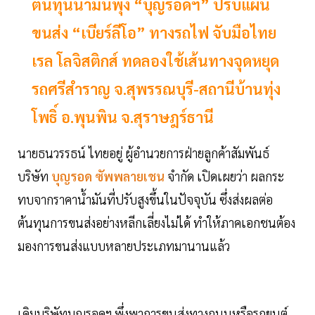
ต้นทุนน้ำมันพุ่ง “บุญรอดฯ” ปรับแผน
ขนส่ง “เบียร์ลีโอ” ทางรถไฟ จับมือไทย
เรล โลจิสติกส์ ทดลองใช้เส้นทางจุดหยุด
รถศรีสำราญ จ.สุพรรณบุรี-สถานีบ้านทุ่ง
โพธิ์ อ.พุนพิน จ.สุราษฎร์ธานี
นายธนวรรธน์ ไทยอยู่ ผู้อำนวยการฝ่ายลูกค้าสัมพันธ์
บริษัท
บุญรอด ซัพพลายเชน
จำกัด เปิดเผยว่า ผลกระ
ทบจากราคาน้ำมันที่ปรับสูงขึ้นในปัจจุบัน ซึ่งส่งผลต่อ
ต้นทุนการขนส่งอย่างหลีกเลี่ยงไม่ได้ ทำให้ภาคเอกชนต้อง
มองการขนส่งแบบหลายประเภทมานานแล้ว
เดิมบริษัทบุญรอดฯ พึ่งพาการขนส่งทางถนนหรือรถยนต์