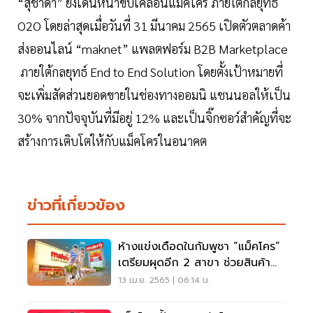
“สุชาดา” ยังเดินหน้าขับเคลื่อนแม็คโคร ภายใต้กลยุทธ์
O2O โดยล่าสุดเมื่อวันที่ 31 มีนาคม 2565 เปิดตัวตลาดค้า
ส่งออนไลน์ “maknet” แพลตฟอร์ม B2B Marketplace
ภายใต้กลยุทธ์ End to End Solution โดยตั้งเป้าหมายที่
จะเพิ่มสัดส่วนยอดขายในช่องทางออมนิ แชนนอลให้เป็น
30% จากปัจจุบันที่มีอยู่ 12% และเป็นจิ๊กซอว์สำคัญที่จะ
สร้างการเติบโตให้กับแม็คโครในอนาคต
ข่าวที่เกี่ยวข้อง
ห้างแข่งเดือดในกัมพูชา “แม็คโคร”
เตรียมผุดอีก 2 สาขา ช่วยสินค้า
ไทยขยายตลาด
13 เม.ย. 2565 | 06:14 น.