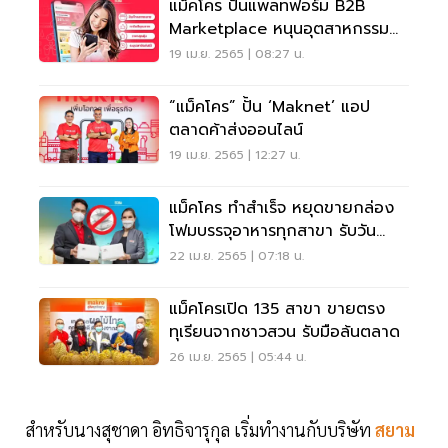
แม็คโคร ปั้นแพลทฟอร์ม B2B
Marketplace หนุนอุตสาหกรรม
อาหาร-ท่องเที่ยว
19 เม.ย. 2565 | 08:27 น.
“แม็คโคร” ปั้น ‘maknet’ แอป
ตลาดค้าส่งออนไลน์
19 เม.ย. 2565 | 12:27 น.
แม็คโคร ทำสำเร็จ หยุดขายกล่อง
โฟมบรรจุอาหารทุกสาขา รับวัน
คุ้มครองโลก
22 เม.ย. 2565 | 07:18 น.
แม็คโครเปิด 135 สาขา ขายตรง
ทุเรียนจากชาวสวน รับมือล้นตลาด
26 เม.ย. 2565 | 05:44 น.
สำหรับนางสุชาดา อิทธิจารุกุล เริ่มทำงานกับบริษัท
สยาม