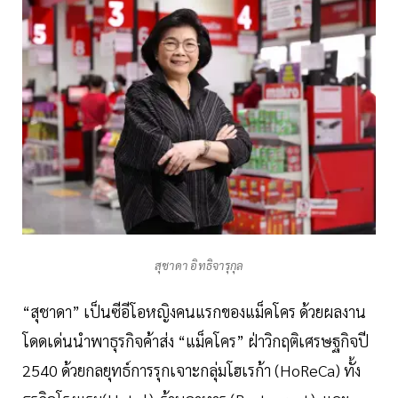
สุชาดา อิทธิจารุกุล
“สุชาดา” เป็นซีอีโอหญิงคนแรกของแม็คโคร ด้วยผลงาน
โดดเด่นนำพาธุรกิจค้าส่ง “แม็คโคร” ฝ่าวิกฤติเศรษฐกิจปี
2540 ด้วยกลยุทธ์การรุกเจาะกลุ่มโฮเรก้า (HoReCa) ทั้ง